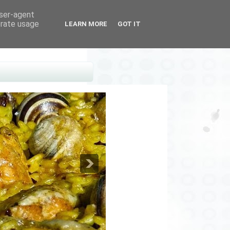
user-agent
erate usage
LEARN MORE
GOT IT