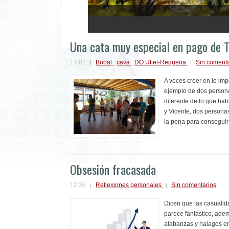
1
2
3
4
5
Una cata muy especial en pago de 
17:02
Bobal
,
cava
,
DO Utiel-Requena
Sin comenta
A veces creer en lo imp
ejemplo de dos person
diferente de lo que ha
y Vicente, dos persona
la pena para conseguir 
Obsesión fracasada
12:35
Reflexiones personales
Sin comentarios
Dicen que las casualid
parece fantástico, adem
alabanzas y halagos en 