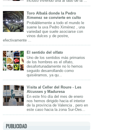
incluso viviendo una al lado de la ...
Toro Albalá donde la Pedro
Ximenez se convierte en culto
Probáblemente a todo el mundo le
suene la uva Pedro Ximénez , una
variedad que suele asociarse con
vinos dulces y de postre,
efectivamente ...
El sentido del olfato
Uno de los sentidos más primarios
de los hombres es el olfato,
desafortunadamente no lo hemos
seguido desarrollando como
quisiéramos, ya qu...
Visita al Celler del Roure - Les
Alcusses y Maduresa
En este frío día del mes de enero
nos hemos dirigido hacia el interior
de la província de Valencia , pero en
este caso hacia la zona Sur-Oes...
PUBLICIDAD