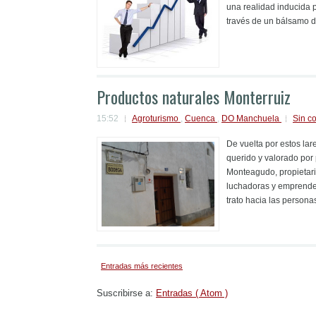
una realidad inducida p
través de un bálsamo de
Productos naturales Monterruiz
15:52
Agroturismo
,
Cuenca
,
DO Manchuela
Sin c
De vuelta por estos la
querido y valorado por 
Monteagudo, propietari
luchadoras y emprende
trato hacia las persona
Entradas más recientes
Suscribirse a:
Entradas ( Atom )