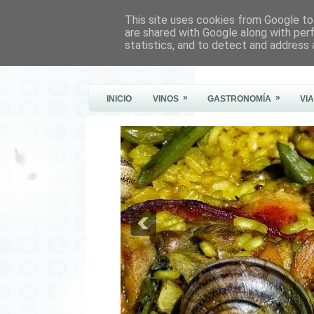
This site uses cookies from Google to 
Este Vino Me Gusta
are shared with Google along with per
statistics, and to detect and address 
Vinos y más cosas
»
»
INICIO
VINOS
GASTRONOMÍA
VI