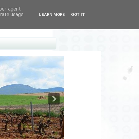
user-agent
erate usage
LEARN MORE
GOT IT