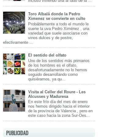
incluso viviendo una al lado de la ...
Toro Albalá donde la Pedro
Ximenez se convierte en culto
Probáblemente a todo el mundo le
suene la uva Pedro Ximénez , una
variedad que suele asociarse con
vinos dulces y de postre,
efectivamente ...
El sentido del olfato
Uno de los sentidos más primarios
de los hombres es el olfato,
desafortunadamente no lo hemos
seguido desarrollando como
quisiéramos, ya qu...
Visita al Celler del Roure - Les
Alcusses y Maduresa
En este frío día del mes de enero
nos hemos dirigido hacia el interior
de la província de Valencia , pero en
este caso hacia la zona Sur-Oes...
PUBLICIDAD