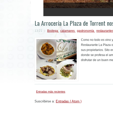
1
2
3
4
5
La Arrocería La Plaza de Torrent n
13:21
Bodega
,
calamares
,
gastronomía
,
restaurante
Como no todo es vino y
Restaurante La Plaza o
sus propietarios. Sito 
donde se profesa el amo
disfrutar de un buen m
Entradas más recientes
Suscribirse a:
Entradas ( Atom )