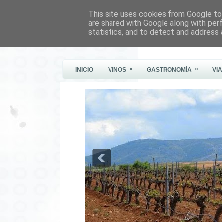
This site uses cookies from Google to 
Este Vino Me Gusta
are shared with Google along with per
statistics, and to detect and address 
Vinos y más cosas
»
»
INICIO
VINOS
GASTRONOMÍA
VI