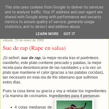
This site uses cookies from Google to deliver its services
Este Vino Me Gusta
and to analyze traffic. Your IP address and user-agent are
shared with Google along with performance and security
metrics to ensure quality of service, generate usage
Vinos y más cosas
statistics, and to detect and address abuse.
LEARN MORE
GOT IT
sábado, 10 de enero de 2009
Suc de rap (Rape en salsa)
¡Si señor!,
suc de rap
, la mejor receta tras el paréntesis
navideño, este plato contiene pescado y patatas, la mejor
receta para desintoxicarse de las navidades y a la vez un
plato que mantiene el calor (gracias a las patatas cocidas),
tan necesario en esta ola de frío siberiano que sufrimos
estos días.
Pues la cosa tiene su gracia y voy a relatar los ingredientes
y la manera de cocinarlos. Ingredientes para 4 personas:
4 colas medianas de