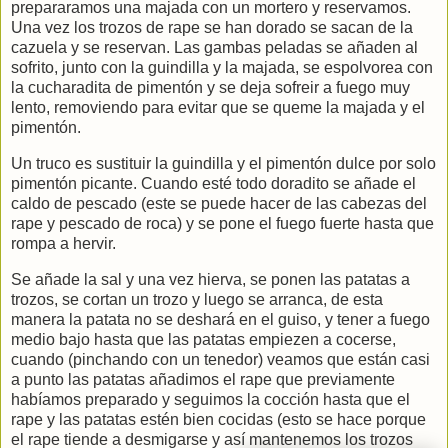
prepararamos una majada con un mortero y reservamos.
Una vez los trozos de rape se han dorado se sacan de la
cazuela y se reservan. Las gambas peladas se añaden al
sofrito, junto con la guindilla y la majada, se espolvorea con
la cucharadita de pimentón y se deja sofreir a fuego muy
lento, removiendo para evitar que se queme la majada y el
pimentón.
Un truco es sustituir la guindilla y el pimentón dulce por solo
pimentón picante. Cuando esté todo doradito se añade el
caldo de pescado (este se puede hacer de las cabezas del
rape y pescado de roca) y se pone el fuego fuerte hasta que
rompa a hervir.
Se añade la sal y una vez hierva, se ponen las patatas a
trozos, se cortan un trozo y luego se arranca, de esta
manera la patata no se deshará en el guiso, y tener a fuego
medio bajo hasta que las patatas empiezen a cocerse,
cuando (pinchando con un tenedor) veamos que están casi
a punto las patatas añadimos el rape que previamente
habíamos preparado y seguimos la cocción hasta que el
rape y las patatas estén bien cocidas (esto se hace porque
el rape tiende a desmigarse y así mantenemos los trozos