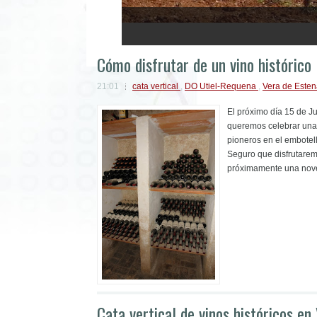
1
2
3
4
5
Cómo disfrutar de un vino histórico
21:01
cata vertical
,
DO Utiel-Requena
,
Vera de Este
El próximo día 15 de Ju
queremos celebrar una 
pioneros en el embotel
Seguro que disfrutarem
próximamente una nove
Cata vertical de vinos históricos en