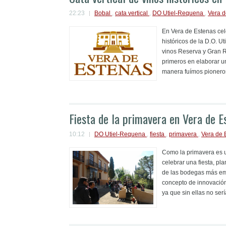
22:23
Bobal
,
cata vertical
,
DO Utiel-Requena
,
Vera 
En Vera de Estenas cel
históricos de la D.O. 
vinos Reserva y Gran R
primeros en elaborar u
manera fuímos pioneros
Fiesta de la primavera en Vera de E
10:12
DO Utiel-Requena
,
fiesta
,
primavera
,
Vera de
Como la primavera es u
celebrar una fiesta, p
de las bodegas más emb
concepto de innovación,
ya que sin ellas no serí