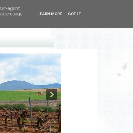
user-agent
erate usage
LEARN MORE
GOT IT