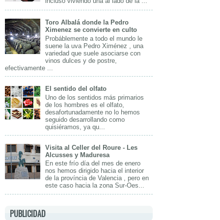
incluso viviendo una al lado de la ...
Toro Albalá donde la Pedro
Ximenez se convierte en culto
Probáblemente a todo el mundo le
suene la uva Pedro Ximénez , una
variedad que suele asociarse con
vinos dulces y de postre,
efectivamente ...
El sentido del olfato
Uno de los sentidos más primarios
de los hombres es el olfato,
desafortunadamente no lo hemos
seguido desarrollando como
quisiéramos, ya qu...
Visita al Celler del Roure - Les
Alcusses y Maduresa
En este frío día del mes de enero
nos hemos dirigido hacia el interior
de la província de Valencia , pero en
este caso hacia la zona Sur-Oes...
PUBLICIDAD