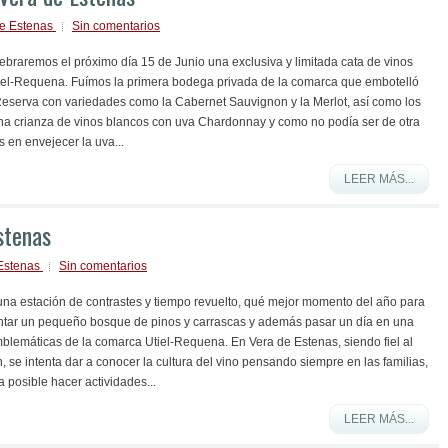
de Estenas
Sin comentarios
ebraremos el próximo día 15 de Junio una exclusiva y limitada cata de vinos
Utiel-Requena. Fuímos la primera bodega privada de la comarca que embotelló
eserva con variedades como la Cabernet Sauvignon y la Merlot, así como los
na crianza de vinos blancos con uva Chardonnay y como no podía ser de otra
 en envejecer la uva...
LEER MÁS...
stenas
 Estenas
Sin comentarios
na estación de contrastes y tiempo revuelto, qué mejor momento del año para
lantar un pequeño bosque de pinos y carrascas y además pasar un día en una
lemáticas de la comarca Utiel-Requena. En Vera de Estenas, siendo fiel al
 se intenta dar a conocer la cultura del vino pensando siempre en las familias,
a posible hacer actividades...
LEER MÁS...