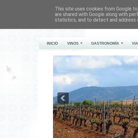
This site uses cookies from Google to 
Este Vino Me Gusta
are shared with Google along with per
statistics, and to detect and address 
Vinos y más cosas
»
»
INICIO
VINOS
GASTRONOMÍA
VI