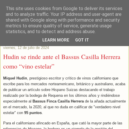
This site uses cookies from Google to deliver its services
Este Vino Me Gusta
and to analyze traffic. Your IP address and user-agent are
shared with Google along with performance and security
metrics to ensure quality of service, generate usage
Vinos y más cosas
statistics, and to detect and address abuse.
LEARN MORE
GOT IT
viernes, 12 de julio de 2024
Hudin se rinde ante el Bassus Casilla Herrera
como “vino estelar”
Miquel Hudin
, prestigioso escritor y crítico de vinos californiano que
escribe para los mercados norteamericano, británico y australiano, acaba
de publicar un artículo sobre Hispano Suizas destacando el trabajo
realizado por la bodega de Requena en los últimos años y rindiéndose
especialmente al
Bassus Finca Casilla Herrera
de la añada actualmente
en el mercado, la 2020, al que no duda en calificar de "verdadero nivel
estelar" con
95 puntos
.
Para el californiano afincado en España, que cató la mayor parte de las
referencias de Hispano, la bodega es un ejemplo de la gestión del