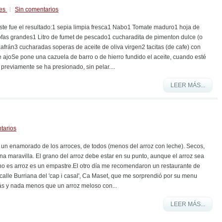
les
Sin comentarios
este fue el resultado:1 sepia limpia fresca1 Nabo1 Tomate maduro1 hoja de
fas grandes1 Litro de fumet de pescado1 cucharadita de pimenton dulce (o
afrán3 cucharadas soperas de aceite de oliva virgen2 tacitas (de cafe) con
 ajoSe pone una cazuela de barro o de hierro fundido el aceite, cuando esté
 previamente se ha presionado, sin pelar....
LEER MÁS...
tarios
 un enamorado de los arroces, de todos (menos del arroz con leche). Secos,
una maravilla. El grano del arroz debe estar en su punto, aunque el arroz sea
 no es arroz es un empastre.El otro día me recomendaron un restaurante de
 calle Burriana del 'cap i casal', Ca Maset, que me sorprendió por su menu
s y nada menos que un arroz meloso con...
LEER MÁS...