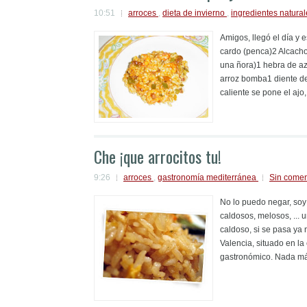
10:51
arroces
,
dieta de invierno
,
ingredientes natura
Amigos, llegó el día y 
cardo (penca)2 Alcacho
una ñora)1 hebra de az
arroz bomba1 diente de
caliente se pone el ajo,
Che ¡que arrocitos tu!
9:26
arroces
,
gastronomía mediterránea
Sin comen
No lo puedo negar, soy
caldosos, melosos, ... 
caldoso, si se pasa ya
Valencia, situado en la
gastronómico. Nada má