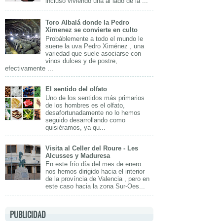
incluso viviendo una al lado de la ...
Toro Albalá donde la Pedro
Ximenez se convierte en culto
Probáblemente a todo el mundo le
suene la uva Pedro Ximénez , una
variedad que suele asociarse con
vinos dulces y de postre,
efectivamente ...
El sentido del olfato
Uno de los sentidos más primarios
de los hombres es el olfato,
desafortunadamente no lo hemos
seguido desarrollando como
quisiéramos, ya qu...
Visita al Celler del Roure - Les
Alcusses y Maduresa
En este frío día del mes de enero
nos hemos dirigido hacia el interior
de la província de Valencia , pero en
este caso hacia la zona Sur-Oes...
PUBLICIDAD