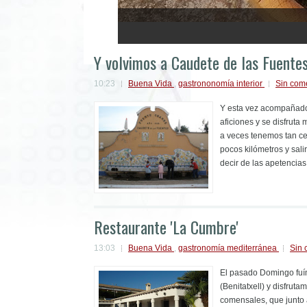
1
2
3
4
5
Y volvimos a Caudete de las Fuente
10:23
Buena Vida
,
gastrononomía interior
Sin com
Y esta vez acompañados
aficiones y se disfruta 
a veces tenemos tan ce
pocos kilómetros y sali
decir de las apetencias
Restaurante 'La Cumbre'
13:03
Buena Vida
,
gastronomía mediterránea
Sin 
El pasado Domingo fuím
(Benitatxell) y disfrut
comensales, que junto 