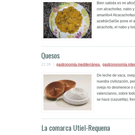
Bien sabida es mi afic
con alcachofas, nabo y
amarillo4 Alcacachofas6
azafránSalSe pone el a
alcachofa, el nabo y los
Quesos
21:39
gastronomía mediterránea
,
gastrononomía inte
De leche de vaca, oveja
nuestra civilización, 
oveja no desmerece o 
valencianos, sobre todo
se hace (cazuelita), fre
La comarca Utiel-Requena