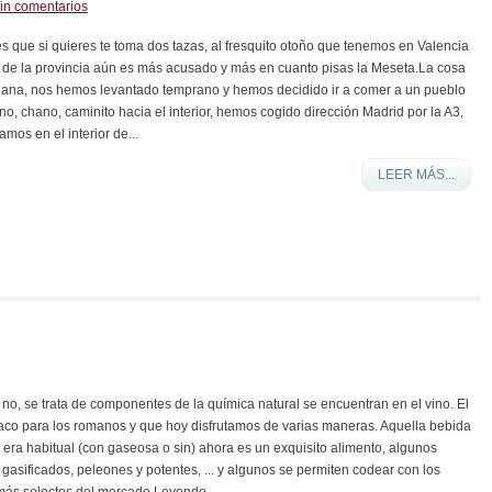
in comentarios
d es que si quieres te toma dos tazas, al fresquito otoño que tenemos en Valencia
ior de la provincia aún es más acusado y más en cuanto pisas la Meseta.La cosa
na, nos hemos levantado temprano y hemos decidido ir a comer a un pueblo
ano, chano, caminito hacia el interior, hemos cogido dirección Madrid por la A3,
os en el interior de...
LEER MÁS...
no, se trata de componentes de la química natural se encuentran en el vino. El
Baco para los romanos y que hoy disfrutamos de varias maneras. Aquella bebida
era habitual (con gaseosa o sin) ahora es un exquisito alimento, algunos
, gasificados, peleones y potentes, ... y algunos se permiten codear con los
más selectos del mercado.Leyendo...