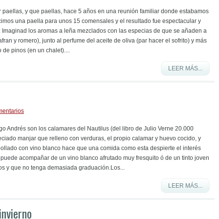
er paellas, y que paellas, hace 5 años en una reunión familiar donde estabamos
cimos una paella para unos 15 comensales y el resultado fue espectacular y
: Imaginad los aromas a leña mezclados con las especias de que se añaden a
fran y romero), junto al perfume del aceite de oliva (par hacer el sofrito) y más
de pinos (en un chalet)....
LEER MÁS...
mentarios
o Andrés son los calamares del Nautilus (del libro de Julio Verne 20.000
ciado manjar que relleno con verduras, el propio calamar y huevo cocido, y
llado con vino blanco hace que una comida como esta despierte el interés
 puede acompañar de un vino blanco afrutado muy fresquito ó de un tinto joven
os y que no tenga demasiada graduación.Los...
LEER MÁS...
invierno