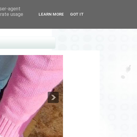
user-agent
erate usage
LEARN MORE
GOT IT