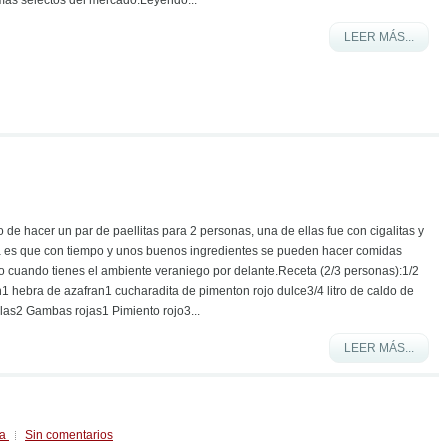
LEER MÁS...
 de hacer un par de paellitas para 2 personas, una de ellas fue con cigalitas y
a es que con tiempo y unos buenos ingredientes se pueden hacer comidas
o cuando tienes el ambiente veraniego por delante.Receta (2/3 personas):1/2
en1 hebra de azafran1 cucharadita de pimenton rojo dulce3/4 litro de caldo de
as2 Gambas rojas1 Pimiento rojo3...
LEER MÁS...
ea
Sin comentarios