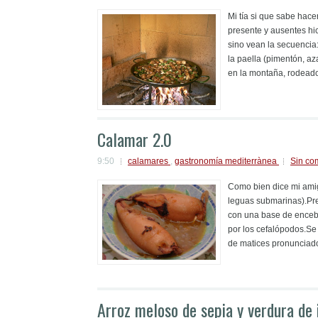
Mi tía si que sabe hac
presente y ausentes hi
sino vean la secuencia
la paella (pimentón, aza
en la montaña, rodeado 
Calamar 2.0
9:50
calamares
,
gastronomía mediterrànea
Sin co
Como bien dice mi amig
leguas submarinas).Pre
con una base de encebo
por los cefalópodos.Se
de matices pronunciad
Arroz meloso de sepia y verdura de 