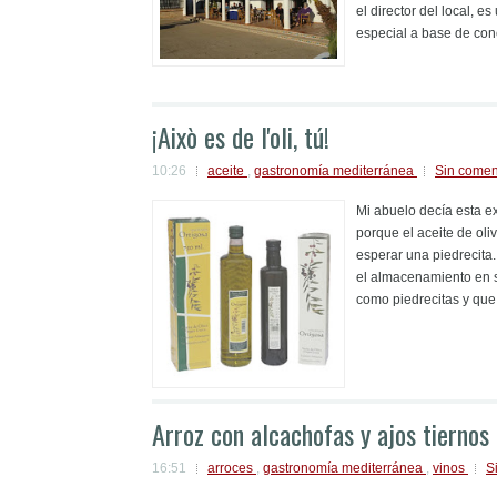
el director del local, 
especial a base de cone
¡Això es de l'oli, tú!
10:26
aceite
,
gastronomía mediterránea
Sin comen
Mi abuelo decía esta ex
porque el aceite de ol
esperar una piedrecita.
el almacenamiento en 
como piedrecitas y que 
Arroz con alcachofas y ajos tiernos
16:51
arroces
,
gastronomía mediterránea
,
vinos
S