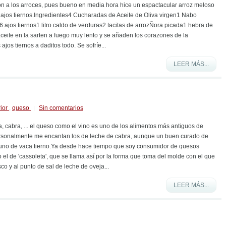
ión a los arroces, pues bueno en media hora hice un espactacular arroz meloso
 ajos tiernos.Ingredientes4 Cucharadas de Aceite de Oliva virgen1 Nabo
 ajos tiernos1 litro caldo de verduras2 tacitas de arrozÑora picada1 hebra de
ceite en la sarten a fuego muy lento y se añaden los corazones de la
 ajos tiernos a daditos todo. Se sofríe...
LEER MÁS...
rior
,
queso
Sin comentarios
, cabra, ... el queso como el vino es uno de los alimentos más antiguos de
personalmente me encantan los de leche de cabra, aunque un buen curado de
uno de vaca tierno.Ya desde hace tiempo que soy consumidor de quesos
 el de 'cassoleta', que se llama así por la forma que toma del molde con el que
sco y al punto de sal de leche de oveja...
LEER MÁS...