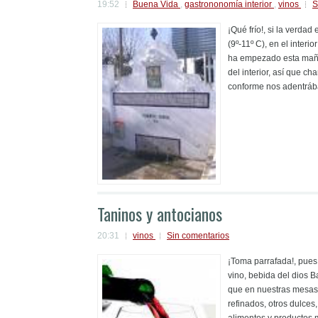
19:52
Buena Vida
,
gastrononomía interior
,
vinos
S
¡Qué frío!, si la verda
(9º-11º C), en el inter
ha empezado esta maña
del interior, así que ch
conforme nos adentrábam
Taninos y antocianos
20:31
vinos
Sin comentarios
¡Toma parrafada!, pues 
vino, bebida del dios 
que en nuestras mesas 
refinados, otros dulces
alimentos y productos 