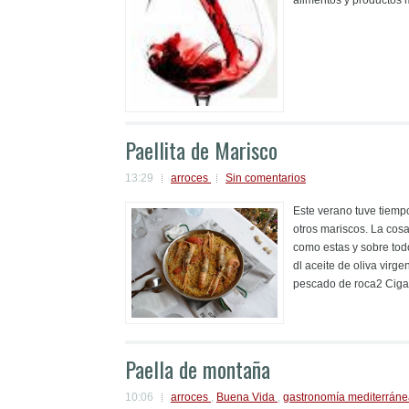
Paellita de Marisco
13:29
arroces
Sin comentarios
Este verano tuve tiempo
otros mariscos. La cos
como estas y sobre tod
dl aceite de oliva virg
pescado de roca2 Cigal
Paella de montaña
10:06
arroces
,
Buena Vida
,
gastronomía mediterrán