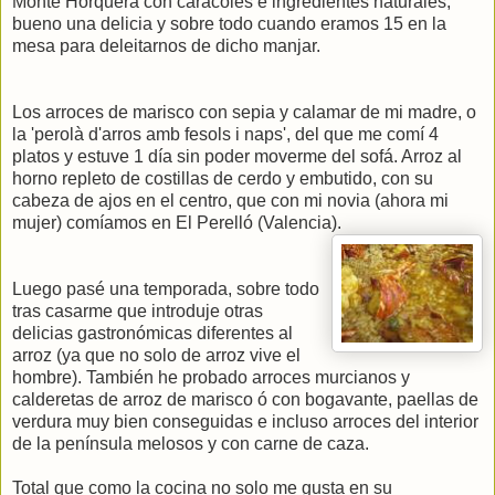
Monte Horquera con caracoles e ingredientes naturales,
bueno una delicia y sobre todo cuando eramos 15 en la
mesa para deleitarnos de dicho manjar.
Los arroces de marisco con sepia y calamar de mi madre, o
la 'perolà d'arros amb fesols i naps', del que me comí 4
platos y estuve 1 día sin poder moverme del sofá. Arroz al
horno repleto de costillas de cerdo y embutido, con su
cabeza de ajos en el centro, que con mi novia (ahora mi
mujer) comíamos en El Perelló (Valencia).
Luego pasé una temporada, sobre todo
tras casarme que introduje otras
delicias gastronómicas diferentes al
arroz (ya que no solo de arroz vive el
hombre). También he probado arroces murcianos y
calderetas de arroz de marisco ó con bogavante, paellas de
verdura muy bien conseguidas e incluso arroces del interior
de la península melosos y con carne de caza.
Total que como la cocina no solo me gusta en su