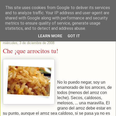
This site uses cookies from Google to deliver its services
Este Vino Me Gusta
and to analyze traffic. Your IP address and user-agent are
shared with Google along with performance and security
metrics to ensure quality of service, generate usage
Vinos y más cosas
statistics, and to detect and address abuse.
LEARN MORE
GOT IT
miércoles, 3 de diciembre de 2008
Che ¡que arrocitos tu!
No lo puedo negar, soy un
enamorado de los arroces, de
todos (menos del arroz con
leche). Secos, caldosos,
melosos, ... una maravilla. El
grano del arroz debe estar en
su punto, aunque el arroz sea caldoso, si se pasa ya no es