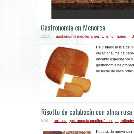
1
2
3
4
5
Gastronomía en Menorca
12:16
gastronomía mediterrànea
,
turismo
,
viajes
S
He visitado la isla de 
vacacional me ha pareci
encanto especial por su
gastronomía he probado
de leche de vaca princ
Risotto de calabacín con alma rosa
9:38
arroces
,
gastronomía mediterrànea
,
ingrediente
Pues si, de nuevo con l