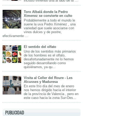
incluso viviendo una al lado de la ...
Toro Albalá donde la Pedro
Ximenez se convierte en culto
Probáblemente a todo el mundo le
suene la uva Pedro Ximénez , una
variedad que suele asociarse con
vinos dulces y de postre,
efectivamente ...
El sentido del olfato
Uno de los sentidos más primarios
de los hombres es el olfato,
desafortunadamente no lo hemos
seguido desarrollando como
quisiéramos, ya qu...
Visita al Celler del Roure - Les
Alcusses y Maduresa
En este frío día del mes de enero
nos hemos dirigido hacia el interior
de la província de Valencia , pero en
este caso hacia la zona Sur-Oes...
PUBLICIDAD