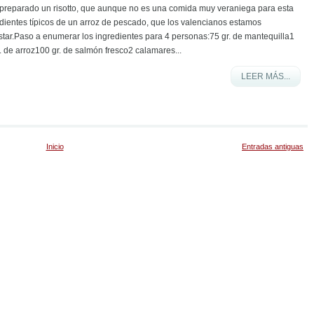
e preparado un risotto, que aunque no es una comida muy veraniega para esta
edientes típicos de un arroz de pescado, que los valencianos estamos
ar.Paso a enumerar los ingredientes para 4 personas:75 gr. de mantequilla1
 de arroz100 gr. de salmón fresco2 calamares...
LEER MÁS...
Inicio
Entradas antiguas