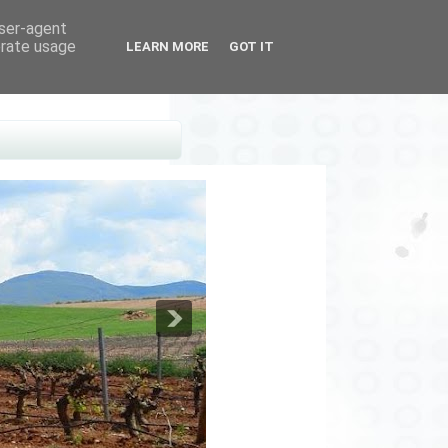
user-agent
erate usage
LEARN MORE
GOT IT