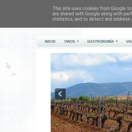
This site uses cookies from Google to 
Este Vino Me Gusta
are shared with Google along with per
statistics, and to detect and address 
Vinos y más cosas
»
»
INICIO
VINOS
GASTRONOMÍA
VI