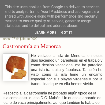
This site uses cookies from Google to deliver its services
Este Vino Me Gusta
and to analyze traffic. Your IP address and user-agent are
shared with Google along with performance and security
metrics to ensure quality of service, generate usage
Vinos y más cosas
statistics, and to detect and address abuse.
LEARN MORE
GOT IT
lunes, 27 de julio de 2009
Gastronomía en Menorca
He visitado la isla de Menorca en estos
días haciendo un paréntesis en el trabajo y
como destino vacacional me ha parecido
una isla tranquila y fabulosa. También he
visto como la isla tiene un encanto
especial por sus playas vírgenes y por la
tranquilidad que en ella hemos vivido.
Respecto a la gastronomía he probado algún típico de la
isla como es su queso D.O. Mahón. Un queso elaborado de
leche de vaca principalmente, aunque también lo había de