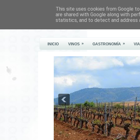
This site uses cookies from Google to 
Este Vino Me Gusta
are shared with Google along with per
statistics, and to detect and address 
Vinos y más cosas
»
»
INICIO
VINOS
GASTRONOMÍA
VI