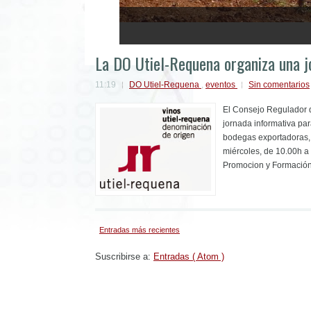
1
2
3
4
5
La DO Utiel-Requena organiza una j
11:19
DO Utiel-Requena
,
eventos
Sin comentarios
El Consejo Regulador 
jornada informativa par
bodegas exportadoras, 
miércoles, de 10.00h a
Promocion y Formación 
Entradas más recientes
Suscribirse a:
Entradas ( Atom )