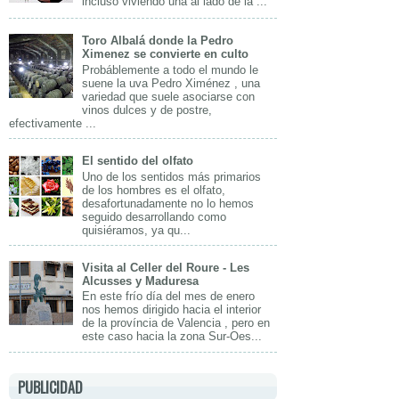
incluso viviendo una al lado de la ...
Toro Albalá donde la Pedro
Ximenez se convierte en culto
Probáblemente a todo el mundo le
suene la uva Pedro Ximénez , una
variedad que suele asociarse con
vinos dulces y de postre,
efectivamente ...
El sentido del olfato
Uno de los sentidos más primarios
de los hombres es el olfato,
desafortunadamente no lo hemos
seguido desarrollando como
quisiéramos, ya qu...
Visita al Celler del Roure - Les
Alcusses y Maduresa
En este frío día del mes de enero
nos hemos dirigido hacia el interior
de la província de Valencia , pero en
este caso hacia la zona Sur-Oes...
PUBLICIDAD