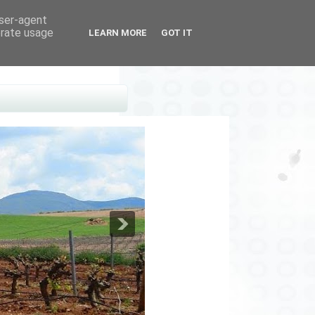
user-agent
erate usage
LEARN MORE
GOT IT