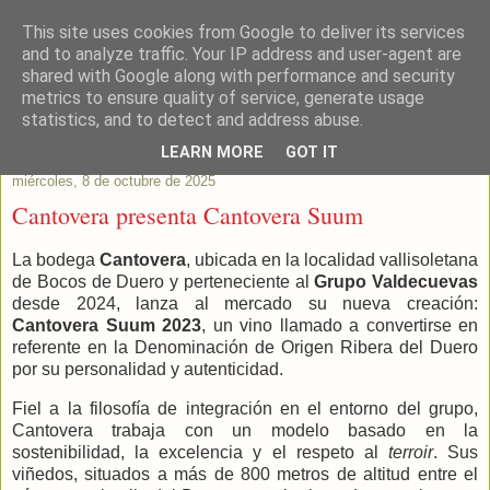
This site uses cookies from Google to deliver its services
Este Vino Me Gusta
and to analyze traffic. Your IP address and user-agent are
shared with Google along with performance and security
metrics to ensure quality of service, generate usage
Vinos y más cosas
statistics, and to detect and address abuse.
LEARN MORE
GOT IT
miércoles, 8 de octubre de 2025
Cantovera presenta Cantovera Suum
La bodega
Cantovera
, ubicada en la localidad vallisoletana
de Bocos de Duero y perteneciente al
Grupo Valdecuevas
desde 2024, lanza al mercado su nueva creación:
Cantovera Suum 2023
, un vino llamado a convertirse en
referente en la Denominación de Origen Ribera del Duero
por su personalidad y autenticidad.
Fiel a la filosofía de integración en el entorno del grupo,
Cantovera trabaja con un modelo basado en la
sostenibilidad, la excelencia y el respeto al
terroir
. Sus
viñedos, situados a más de 800 metros de altitud entre el