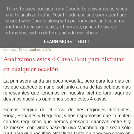
This site uses cookies from Google to deliver its services
Este Vino Me Gusta
and to analyze traffic. Your IP address and user-agent are
shared with Google along with performance and security
metrics to ensure quality of service, generate usage
Vinos y más cosas
statistics, and to detect and address abuse.
LEARN MORE
GOT IT
viernes, 11 de abril de 2025
Analizamos estos 4 Cavas Brut para disfrutar
en cualquier ocasión
La primavera anda un poco revuelta, pero para los días en
los que apetece tomar el sol junto a una de las bebidas más
refrescantes que tenemos en nuestra piel de toro, aquí os
dejamos nuestras opiniones sobre estos 4 cavas.
Hemos elegido de el cava de tres regiones diferentes,
Rioja, Penadés y Requena, vinos espumosos que cumplen
con los requisitos que hemos pensado, crianzas entre 9 y
12 meses, con vinos base de uva Macabeo, que sean sólo
Brut para que resulten atractivos tanto en aperitivo como en