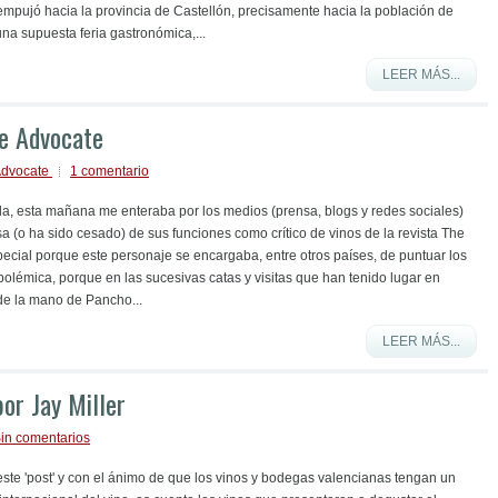
empujó hacia la provincia de Castellón, precisamente hacia la población de
una supuesta feria gastronómica,...
LEER MÁS...
ne Advocate
Advocate
1 comentario
da, esta mañana me enteraba por los medios (prensa, blogs y redes sociales)
esa (o ha sido cesado) de sus funciones como crítico de vinos de la revista The
ecial porque este personaje se encargaba, entre otros países, de puntuar los
olémica, porque en las sucesivas catas y visitas que han tenido lugar en
de la mano de Pancho...
LEER MÁS...
or Jay Miller
in comentarios
 este 'post' y con el ánimo de que los vinos y bodegas valencianas tengan un