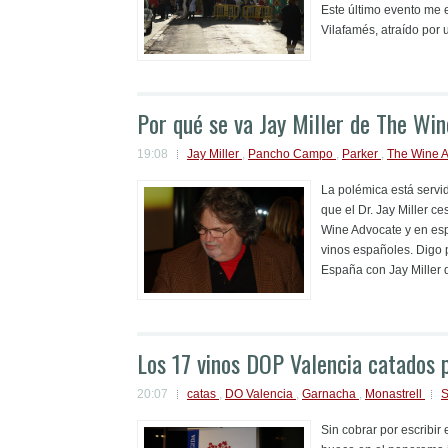
Este último evento me 
Vilafamés, atraído por 
Por qué se va Jay Miller de The Wi
19:08
Jay Miller
,
Pancho Campo
,
Parker
,
The Wine 
La polémica está servi
que el Dr. Jay Miller c
Wine Advocate y en esp
vinos españoles. Digo p
España con Jay Miller 
Los 17 vinos DOP Valencia catados p
20:07
catas
,
DO Valencia
,
Garnacha
,
Monastrell
S
Sin cobrar por escribir