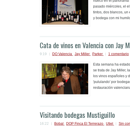
hueco en el panorama i
pasado miércoles, el el
tintos, dos blancos, un
y bodega con mi humilde
Cata de vinos en Valencia con Jay M
9:19
DO Valencia
,
Jay Miller
,
Parker
1 comentario
Esta semana ha estado 
se trata de Jay Miller, 
los vinos españoles y 
'pululando' por bodega
restauración valenciana,
Visitando bodegas Mustiguillo
16:22
Bobal
,
DOP Finca El Terrerazo
,
Utiel
Sin co