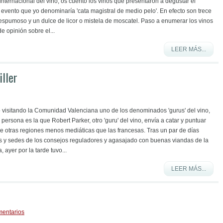
nternacional del vino, os cuento los vinos que presentaron a degustar el
 evento que yo denominaría 'cata magistral de medio pelo'. En efecto son trece
 espumoso y un dulce de licor o mistela de moscatel. Paso a enumerar los vinos
 opinión sobre el...
LEER MÁS...
iller
visitando la Comunidad Valenciana uno de los denominados 'gurus' del vino,
la persona es la que Robert Parker, otro 'guru' del vino, envía a catar y puntuar
de otras regiones menos mediáticas que las francesas. Tras un par de días
s y sedes de los consejos reguladores y agasajado con buenas viandas de la
 ayer por la tarde tuvo...
LEER MÁS...
mentarios