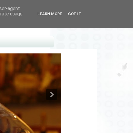
user-agent
erate usage
LEARN MORE
GOT IT