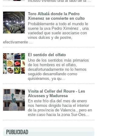
incluso viviendo una al lado de la ...
Toro Albalá donde la Pedro
Ximenez se convierte en culto
Probáblemente a todo el mundo le
suene la uva Pedro Ximénez , una
variedad que suele asociarse con
vinos dulces y de postre,
efectivamente ...
El sentido del olfato
Uno de los sentidos más primarios
de los hombres es el olfato,
desafortunadamente no lo hemos
seguido desarrollando como
quisiéramos, ya qu...
Visita al Celler del Roure - Les
Alcusses y Maduresa
En este frío día del mes de enero
nos hemos dirigido hacia el interior
de la província de Valencia , pero en
este caso hacia la zona Sur-Oes...
PUBLICIDAD