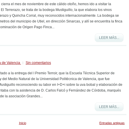
cierra el mes de noviembre de este cálido otoño, hemos ido a visitar la
l Terrerazo, se trata de la bodega Mustiguillo, la que elabora los vinos
rrerazo y Quincha Corral, muy reconocidos internacionalmente. La bodega se
etros del municipio de Utiel, en dirección Sinarcas, y allí se encuentra la finca
ominación de Origen Pago Finca...
LEER MÁS...
a de Valencia
Sin comentarios
vitado a la entrega del I Premio Terroir, que la Escuela Técnica Superior de
 del Medio Natural de la Universidad Politécnica de Valencia, que fue
ustiguillo reconociendo su labor en I+D+i sobre la uva bobal y elaboración de
ontaba con la asistencia de D. Carlos Falcó y Fernández de Córdoba, marqués
de la asociación Grandes...
LEER MÁS...
Inicio
Entradas antiguas