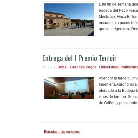
Este fin de semana que 
bodega del Pago Finca E
Mestizaje, Finca El Te
encuentra a pocos kilóm
que da origen a su Den
Entrega del I Premio Terroir
10:20
Bobal
,
Grandes Pagos
,
Universidad Politécnic
Ayer por la tarde fui in
Ingeniería Agronómica y
otorgado a la Bodega M
vinos de terruño. Se c
de Griñón y presidente 
Entradas más recientes