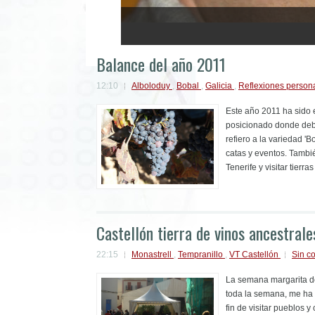
1
2
3
4
5
Balance del año 2011
12:10
Alboloduy
,
Bobal
,
Galicia
,
Reflexiones person
Este año 2011 ha sido 
posicionado donde debe
refiero a la variedad '
catas y eventos. Tambi
Tenerife y visitar tierras
Castellón tierra de vinos ancestrale
22:15
Monastrell
,
Tempranillo
,
VT Castellón
Sin c
La semana margarita de
toda la semana, me ha 
fin de visitar pueblos 