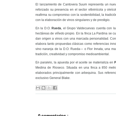
El lanzamiento de Cantovera Suum representa un nuevo
reforzado su presencia en el sector vitivinícola y oleí
reafirma su compromiso con la sostenibilidad, la tradici
con la elaboración de vinos singulares y de prestigio.
En la D.O.
Rueda
, el Grupo Valdecuevas cuenta con l
hectáreas de viñedo propio. En la finca La Pardina se cu
dan origen a vinos con una marcada personalidad. Con
elabora tanto propuestas clásicas como referencias in
vino naranja de la D.O. Rueda— o Flor Innata, una marc
tradición, creatividad y compromiso medioambiental.
En paralelo, la apuesta por el aceite se materializa en
P
Medina de Rioseco. Situada en una finca a 850 metros 
elaborados principalmente con arbequina. Sus referen
exclusivo General Blake.
0 comentarios :