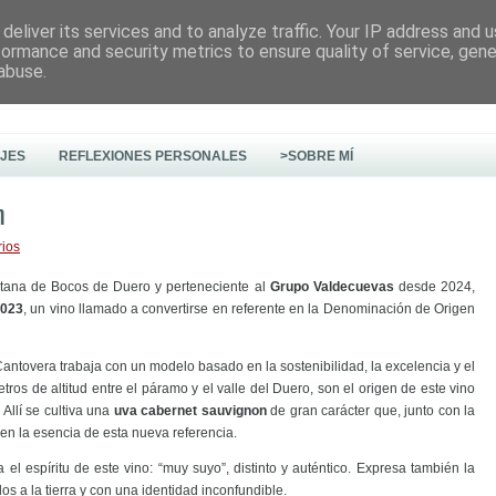
deliver its services and to analyze traffic. Your IP address and 
formance and security metrics to ensure quality of service, gen
abuse.
AJES
REFLEXIONES PERSONALES
>SOBRE MÍ
m
rios
oletana de Bocos de Duero y perteneciente al
Grupo Valdecuevas
desde 2024,
2023
, un vino llamado a convertirse en referente en la Denominación de Origen
, Cantovera trabaja con un modelo basado en la sostenibilidad, la excelencia y el
ros de altitud entre el páramo y el valle del Duero, son el origen de este vino
 Allí se cultiva una
uva cabernet sauvignon
de gran carácter que, junto con la
nen la esencia de esta nueva referencia.
el espíritu de este vino: “muy suyo”, distinto y auténtico. Expresa también la
dos a la tierra y con una identidad inconfundible.