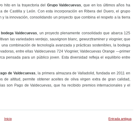
 hito en la trayectoria del
Grupo Valdecuevas
, que en los últimos años ha
cola de Castilla y León. Con esta incorporación en Ribera del Duero, el grupo
ón y la innovación, consolidando un proyecto que combina el respeto a la tierra
a
bodega Valdecuevas
, un proyecto plenamente consolidado que abarca 125
ltivan las variedades verdejo, sauvignon blanc, gewurztraminer y viognier, que
 una combinación de tecnología avanzada y prácticas sostenibles, la bodega
novadoras, entre ellas Valdecuevas 724 Viognier, Valdecuevas Orange —primer
a pensada para un público joven. Esta diversidad refleja el equilibrio entre
ago de Valdecuevas
, la primera almazara de Valladolid, fundada en 2011 en
de altitud, permite obtener aceites de oliva virgen extra de gran calidad,
cias son Pago de Valdecuevas, que ha recibido premios internacionales y el
Inicio
Entrada antigua