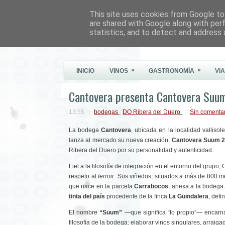
This site uses cookies from Google to 
Este Vino Me Gusta
are shared with Google along with per
statistics, and to detect and address 
Vinos y más cosas
»
»
INICIO
VINOS
GASTRONOMÍA
VI
Cantovera presenta Cantovera Suu
13:55
bodegas
,
DO Ribera del Duero
Sin comenta
La bodega
Cantovera
, ubicada en la localidad vallis
lanza al mercado su nueva creación:
Cantovera Suum 
Ribera del Duero por su personalidad y autenticidad.
Fiel a la filosofía de integración en el entorno del grupo
respeto al
terroir
. Sus viñedos, situados a más de 800 met
que nace en la parcela
Carrabocos
, anexa a la bodega.
tinta del país
procedente de la finca
La Guindalera
, defi
El nombre
“Suum”
—que significa “lo propio”— encarna 
filosofía de la bodega: elaborar vinos singulares, arraiga