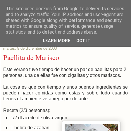
This site uses cookies from Google to deliver its services
Este Vino Me Gusta
and to analyze traffic. Your IP address and user-agent are
shared with Google along with performance and security
metrics to ensure quality of service, generate usage
Vinos y más cosas
statistics, and to detect and address abuse.
LEARN MORE
GOT IT
martes, 9 de diciembre de 2008
Paellita de Marisco
Este verano tuve tiempo de hacer un par de paellitas para 2
personas, una de ellas fue con cigalitas y otros mariscos.
La cosa es que con tiempo y unos buenos ingredientes se
pueden hacer comidas como estas y sobre todo cuando
tienes el ambiente veraniego por delante.
Receta (2/3 personas):
1/2 dl aceite de oliva virgen
1 hebra de azafran