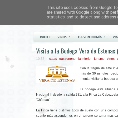
This site uses cookies from Google to 
Este Vino Me Gusta
are shared with Google along with per
statistics, and to detect and address 
Vinos y más cosas
»
»
INICIO
VINOS
GASTRONOMÍA
VI
Visita a la Bodega Vera de Estenas (
10:32
catas
,
gastrononomía interior
,
turismo
,
vinos
,
Con la tregua de este in
más de 30 minutos, decid
intentar visitar la bodega
La bodega está situada e
Nacional III desde la salida 281, a la Finca La Cabezuela
'Château'.
La Finca tiene distintos tipos de suelo con una compos
cuanto más ascendemos en el terreno se torna más cali