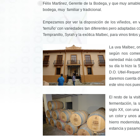
Félix Martínez, Gerente de la Bodega, y que muy amabl
bodega, muy familiar y tradicional.
Empezamos por ver la disposición de los viñedos, en v
'terruño' con variedades tan diferentes pero adaptadas 
Tempranillo, Syrah y la exótica Malbec, para vinos tinto
La uva Malbec, or
según nos coment
variedad más cult
su día lo hizo la 
D.O. Utiel-Requen
daremos cuenta de
este vino nos pued
El resto de la vi
fermentación, la 
siglo XX, con una
un color y unos a
hierro modernista
estancia y pasamos