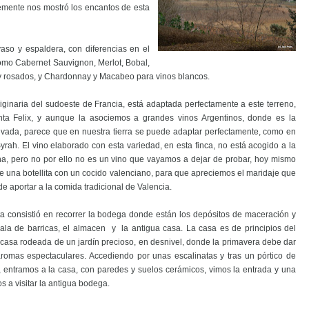
emente nos mostró los encantos de esta
aso y espaldera, con diferencias en el
como Cabernet Sauvignon, Merlot, Bobal,
s y rosados, y Chardonnay y Macabeo para vinos blancos.
iginaria del sudoeste de Francia, está adaptada perfectamente a este terreno,
a Felix, y aunque la asociemos a grandes vinos Argentinos, donde es la
ivada, parece que en nuestra tierra se puede adaptar perfectamente, como en
Syrah. El vino elaborado con esta variedad, en esta finca, no está acogido a la
a, pero no por ello no es un vino que vayamos a dejar de probar, hoy mismo
 una botellita con un cocido valenciano, para que apreciemos el maridaje que
e aportar a la comida tradicional de Valencia.
sita consistió en recorrer la bodega donde están los depósitos de maceración y
sala de barricas, el almacen y la antigua casa. La casa es de principios del
 casa rodeada de un jardín precioso, en desnivel, donde la primavera debe dar
romas espectaculares. Accediendo por unas escalinatas y tras un pórtico de
, entramos a la casa, con paredes y suelos cerámicos, vimos la entrada y una
 a visitar la antigua bodega.