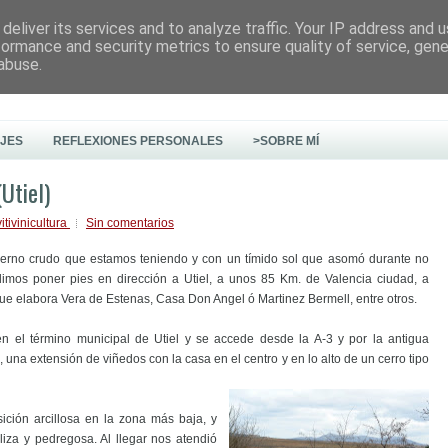
deliver its services and to analyze traffic. Your IP address and 
formance and security metrics to ensure quality of service, gen
abuse.
AJES
REFLEXIONES PERSONALES
>SOBRE MÍ
Utiel)
vitivinicultura
Sin comentarios
vierno crudo que estamos teniendo y con un tímido sol que asomó durante no
imos poner pies en dirección a Utiel, a unos 85 Km. de Valencia ciudad, a
 que elabora Vera de Estenas, Casa Don Angel ó Martinez Bermell, entre otros.
n el término municipal de Utiel y se accede desde la A-3 y por la antigua
, una extensión de viñedos con la casa en el centro y en lo alto de un cerro tipo
ición arcillosa en la zona más baja, y
za y pedregosa. Al llegar nos atendió