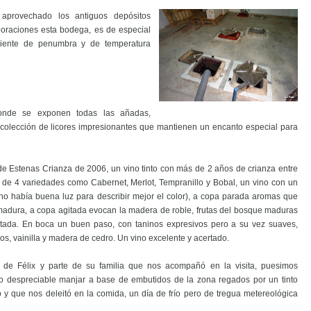
provechado los antiguos depósitos
boraciones esta bodega, es de especial
biente de penumbra y de temperatura
donde se exponen todas las añadas,
 colección de licores impresionantes que mantienen un encanto especial para
e Estenas Crianza de 2006, un vino tinto con más de 2 años de crianza entre
a, de 4 variedades como Cabernet, Merlot, Tempranillo y Bobal, un vino con un
 (no había buena luz para describir mejor el color), a copa parada aromas que
adura, a copa agitada evocan la madera de roble, frutas del bosque maduras
stada. En boca un buen paso, con taninos expresivos pero a su vez suaves,
os, vainilla y madera de cedro. Un vino excelente y acertado.
 de Félix y parte de su familia que nos acompañó en la visita, puesimos
o despreciable manjar a base de embutidos de la zona regados por un tinto
y que nos deleitó en la comida, un día de frío pero de tregua metereológica