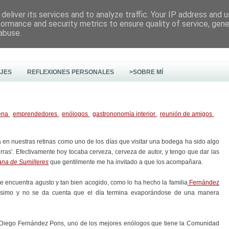
deliver its services and to analyze traffic. Your IP address and 
formance and security metrics to ensure quality of service, gen
abuse.
AJES
REFLEXIONES PERSONALES
>SOBRE MÍ
ena
,
emprendedores
,
enólogos
,
gastrononomía interior
,
reunión de amigos
,
en nuestras retinas como uno de los días que visitar una bodega ha sido algo
irras'. Efectivamente hoy tocaba cerveza, cerveza de autor, y tengo que dar las
ana de Sumilleres
que gentilmente me ha invitado a que los acompañara.
 encuentra agusto y tan bien acogido, como lo ha hecho la familia
Fernández
idísimo y no se da cuenta que el día termina evaporándose de una manera
ión Diego Fernández Pons, uno de los mejores enólogos que tiene la Comunidad