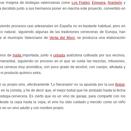
uque insignia de bodegas valencianas como
Los Frailes
,
Enguera
,
Aranleón
y
a decidido junto a sus hermanos poner en marcha este proyecto, convertido en
uiendo procesos casi artesanales en España no es bastante habitual, pero en
co natural, siguiendo algunas de las tradiciones cerveceras de Europa, han
e al municipio Valenciano de
Venta del Moro
, se produzca una elaboración
ranos de
malta
importada, junto a
cebada
autóctona cultivada por sus vecinos,
nantial, siguiendo un proceso en el que se cuida las mezclas, infusiones,
una cerveza muy aromática, con poco grado de alcohol, con cuerpo, afrutada y
 ni producto químico extra.
r su propio vino, efectivamente 'Lo Necesario' es su apuesta por la uva
Bobal
,
 en la comida, y he de decir que, el mejor bobal que he probado hasta la fecha
dega-cervecera. Es cierto que es un vino de garaje, para compartir con los
 desde la cepa hasta la copa, el vino ha sido cuidado y mecido como un niño
e en un vino adulto y con nombre propio.