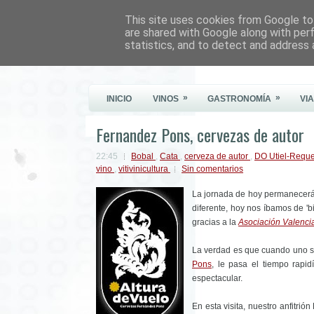
This site uses cookies from Google to 
Este Vino Me Gusta
are shared with Google along with per
statistics, and to detect and address 
Vinos y más cosas
»
»
INICIO
VINOS
GASTRONOMÍA
VI
Fernandez Pons, cervezas de autor
22:45
Bobal
,
Cata
,
cerveza de autor
,
DO Utiel-Requ
vino
,
vitivinicultura
Sin comentarios
La jornada de hoy permanecerá 
diferente, hoy nos íbamos de 'b
gracias a la
Asociación Valenci
La verdad es que cuando uno se
Pons
, le pasa el tiempo rap
espectacular.
En esta visita, nuestro anfitr