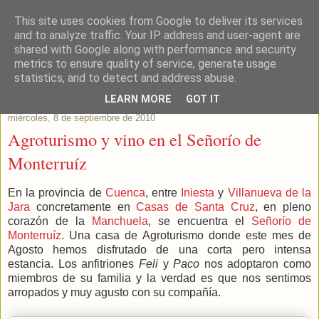
This site uses cookies from Google to deliver its services
Este Vino Me Gusta
and to analyze traffic. Your IP address and user-agent are
shared with Google along with performance and security
metrics to ensure quality of service, generate usage
Vinos y más cosas
statistics, and to detect and address abuse.
LEARN MORE
GOT IT
miércoles, 8 de septiembre de 2010
Agroturismo y vino en el Señorío de
Monterruíz
En la provincia de
Cuenca
, entre
Iniesta
y
Villanueva de la
Jara
concretamente en
Casas de Santa Cruz
, en pleno
corazón de la
Manchuela
, se encuentra el
Señorío de
Monterruíz
. Una casa de Agroturismo donde este mes de
Agosto hemos disfrutado de una corta pero intensa
estancia. Los anfitriones
Feli
y
Paco
nos adoptaron como
miembros de su familia y la verdad es que nos sentimos
arropados y muy agusto con su compañía.