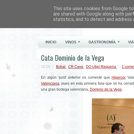
This site uses cookies from Google to 
Este Vino Me Gusta
are shared with Google along with per
statistics, and to detect and address 
Vinos y más cosas
»
»
INICIO
VINOS
GASTRONOMÍA
VI
Cata Dominio de la Vega
16:29
Bobal
,
CR Cava
,
DO Utiel-Requena
1 come
En algún 'post' anterior os comenté que
Hipercor
Vale
Valenciana
, pues en esta primera fase que se ha cerra
una gran bodega valenciana,
Dominio de la Vega
.