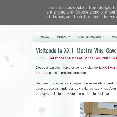
This site uses cookies from Google to 
Este Vino Me Gusta
are shared with Google along with per
statistics, and to detect and address 
Vinos y más cosas
»
»
INICIO
VINOS
GASTRONOMÍA
VI
Visitando la XXIII Mostra Vins, Cave
12:55
Reflexiones personales
,
Vinos Comunidad Val
Desde el pasado miércoles vengo visitando la
XXIII Most
del Turia
hasta el próximo domingo.
He situado a aquellas bodegas que están elaborando v
poco a poco visitando stands y catando sus vinos. Algu
propias conclusiones sobre la organización del evento.