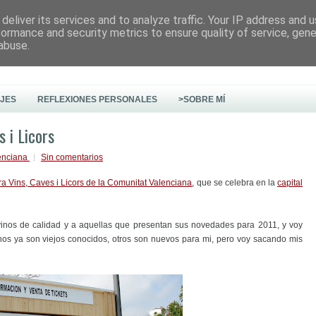
deliver its services and to analyze traffic. Your IP address and 
formance and security metrics to ensure quality of service, gen
abuse.
AJES
REFLEXIONES PERSONALES
>SOBRE MÍ
s i Licors
enciana
Sin comentarios
ra Vins, Caves i Licors de la Comunitat Valenciana
, que se celebra en la
capital
inos de calidad y a aquellas que presentan sus novedades para 2011, y voy
nos ya son viejos conocidos, otros son nuevos para mi, pero voy sacando mis