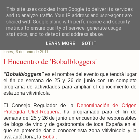
This site uses cookies from Google to deliver its services
Este Vino Me Gusta
and to analyze traffic. Your IP address and user-agent are
shared with Google along with performance and security
metrics to ensure quality of service, generate usage
Vinos y más cosas
statistics, and to detect and address abuse.
LEARN MORE
GOT IT
lunes, 6 de junio de 2011
I Encuentro de 'Bobalbloggers'
“Bobalbloggers”
es el nombre del evento que tendrá lugar
el fin de semana de 25 y 26 de junio con un completo
programa de actividades para ampliar el conocimiento de
esta zona vitivinícola
El Consejo Regulador de la
Denominación de Origen
Protegida Utiel-Requena
ha programado para el fin de
semana del 25 y 26 de junio un encuentro de responsables
de blogs de vino y de gastronomía de toda España en el
que se pretende dar a conocer esta zona vitivinícola y la
uva autóctona, la
Bobal
.