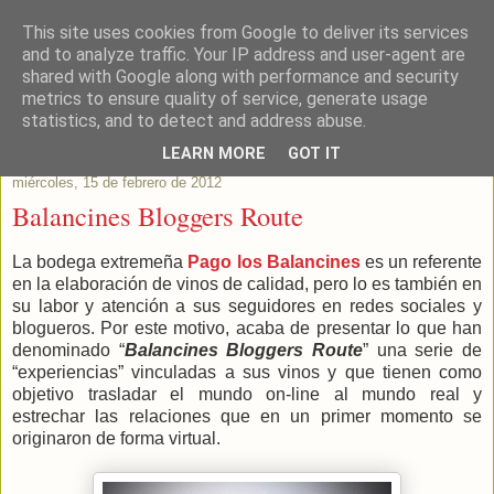
This site uses cookies from Google to deliver its services
Este Vino Me Gusta
and to analyze traffic. Your IP address and user-agent are
shared with Google along with performance and security
metrics to ensure quality of service, generate usage
Vinos y más cosas
statistics, and to detect and address abuse.
LEARN MORE
GOT IT
miércoles, 15 de febrero de 2012
Balancines Bloggers Route
La bodega extremeña
Pago los Balancines
es un referente
en la elaboración de vinos de calidad, pero lo es también en
su labor y atención a sus seguidores en redes sociales y
blogueros. Por este motivo, acaba de presentar lo que han
denominado “
Balancines Bloggers Route
” una serie de
“experiencias” vinculadas a sus vinos y que tienen como
objetivo trasladar el mundo on-line al mundo real y
estrechar las relaciones que en un primer momento se
originaron de forma virtual.