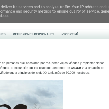
deliver its services and to analyze traffic. Your IP address and 
formance and security metrics to ensure quality of service, gen
abuse.
AJES
REFLEXIONES PERSONALES
>SOBRE MÍ
r de personas que apostaron por recuperar viejos viñedos y replantar ciertas
viñedos, la expansión de las ciudades alrededor de
Madrid
y la creación de
viñedo que a principios del siglo XX tenía más de 60.000 hectáreas.