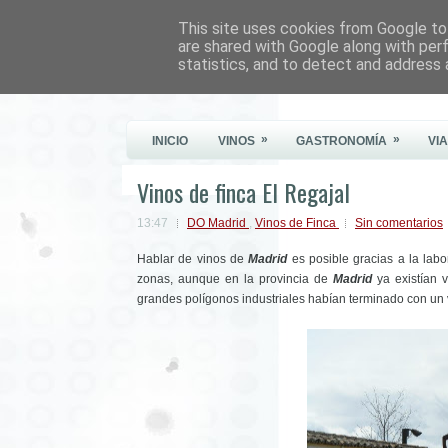
This site uses cookies from Google to 
Este Vino Me Gusta
are shared with Google along with per
statistics, and to detect and address 
Vinos y más cosas
»
»
INICIO
VINOS
GASTRONOMÍA
VI
Vinos de finca El Regajal
13:47
DO Madrid
,
Vinos de Finca
Sin comentarios
Hablar de vinos de
Madrid
es posible gracias a la labo
zonas, aunque en la provincia de
Madrid
ya existían 
grandes polígonos industriales habían terminado con un 