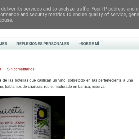
deliver its services and to analyze traffic. Your IP address and 
formance and security metrics to ensure quality of service, gen
abuse.
AJES
REFLEXIONES PERSONALES
>SOBRE MÍ
na
Sin comentarios
de las botellas que califican un vino, sobretodo en las perteneciente a una
o, hablamos de crianzas, roble, madurado en barrica, reserva...