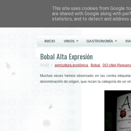
This site uses cookies from Google to 
Este Vino Me Gusta
are shared with Google along with per
statistics, and to detect and address 
Vinos y más cosas
»
»
INICIO
VINOS
GASTRONOMÍA
VI
Bobal Alta Expresión
20:02
agricultura ecológica
,
Bobal
,
DO Utiel-Reque
Muchas veces hemos observado en las contra etiquetas 
denominación de origen, que rezan la categoría de un vin