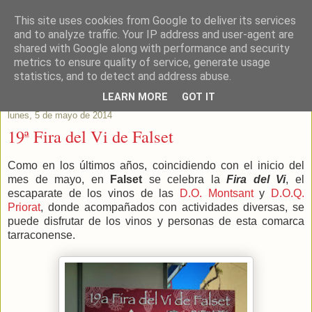
This site uses cookies from Google to deliver its services
Este Vino Me Gusta
and to analyze traffic. Your IP address and user-agent are
shared with Google along with performance and security
metrics to ensure quality of service, generate usage
Vinos y más cosas
statistics, and to detect and address abuse.
LEARN MORE
GOT IT
lunes, 5 de mayo de 2014
19ª Fira del Vi de Falset
Como en los últimos años, coincidiendo con el inicio del
mes de mayo, en
Falset
se celebra la
Fira del Vi
, el
escaparate de los vinos de las
D.O. Montsant
y
D.O.Q.
Priorat
, donde acompañados con actividades diversas, se
puede disfrutar de los vinos y personas de esta comarca
tarraconense.