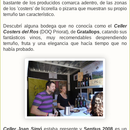
bastante de los producidos comarca adentro, de las zonas
de los 'costers' de licorella o pizarra que muestran su propio
terruño tan característico.
Descubrí alguna bodega que no conocía como el
Celler
Costers del Ros
(DOQ Priorat), de
Gratallops
, catando sus
fantásticos vinos, muy recomendables desprendiendo
terruño, fruta y una elegancia que hacía tiempo que no
había probado.
Celler Joan Simó
estaba presente y
Sentius 2008
es un