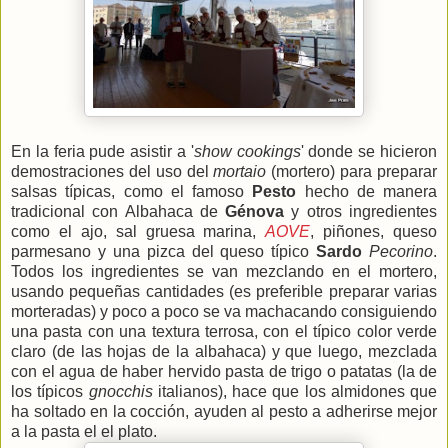
En la feria pude asistir a '
show cookings
' donde se hicieron
demostraciones del uso del
mortaio
(mortero) para preparar
salsas típicas, como el famoso
Pesto
hecho de manera
tradicional con Albahaca de
Génova
y otros ingredientes
como el ajo, sal gruesa marina,
AOVE
, piñones, queso
parmesano y una pizca del queso típico
Sardo
Pecorino
.
Todos los ingredientes se van mezclando en el mortero,
usando pequeñas cantidades (es preferible preparar varias
morteradas) y poco a poco se va machacando consiguiendo
una pasta con una textura terrosa, con el típico color verde
claro (de las hojas de la albahaca) y que luego, mezclada
con el agua de haber hervido pasta de trigo o patatas (la de
los típicos
gnocchis
italianos), hace que los almidones que
ha soltado en la cocción, ayuden al pesto a adherirse mejor
a la pasta el el plato.