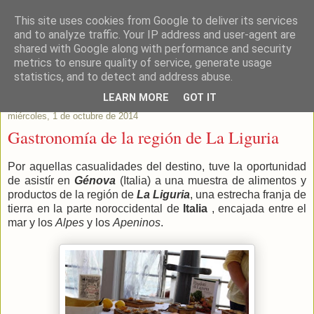
This site uses cookies from Google to deliver its services
Este Vino Me Gusta
and to analyze traffic. Your IP address and user-agent are
shared with Google along with performance and security
metrics to ensure quality of service, generate usage
Vinos y más cosas
statistics, and to detect and address abuse.
LEARN MORE
GOT IT
miércoles, 1 de octubre de 2014
Gastronomía de la región de La Liguria
Por aquellas casualidades del destino, tuve la oportunidad
de asistír en
Génova
(Italia) a una muestra de alimentos y
productos de la región de
La Liguria
, una estrecha franja de
tierra en la parte noroccidental de
Italia
, encajada entre el
mar y los
Alpes
y los
Apeninos
.