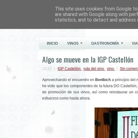
This site uses cookies from Google to 
Este Vino Me Gusta
are shared with Google along with per
statistics, and to detect and address 
Vinos y más cosas
»
»
INICIO
VINOS
GASTRONOMÍA
VI
Algo se mueve en la IGP Castellón
10:22
IGP Castellón
,
ruta del vino
,
vino
Sin coment
Aprovechando el encuentro en
Benlloch
a principio del
he visto que los componentes de la futura DO Castellón
de promoción de sus vinos, así como reinstaurar un c
esfuerzos como hasta ahora.