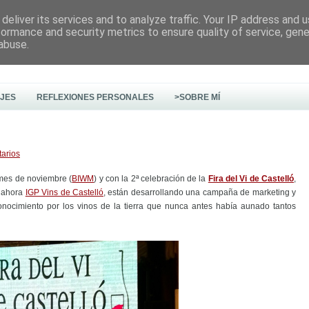
deliver its services and to analyze traffic. Your IP address and 
formance and security metrics to ensure quality of service, gen
abuse.
AJES
REFLEXIONES PERSONALES
>SOBRE MÍ
arios
 mes de noviembre (
BIWM
) y con la 2ª celebración de la
Fira del Vi de Castelló
,
, ahora
IGP Vins de Castelló
, están desarrollando una campaña de marketing y
onocimiento por los vinos de la tierra que nunca antes había aunado tantos