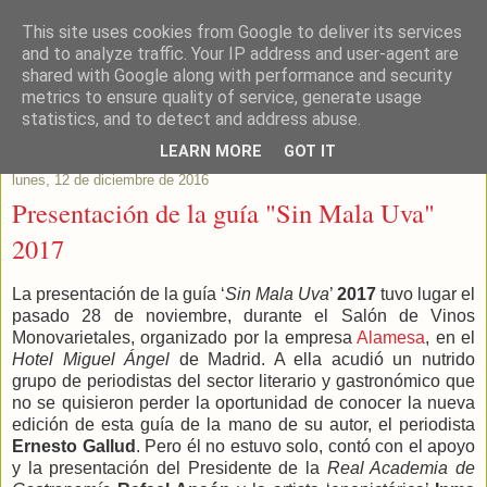
This site uses cookies from Google to deliver its services
Este Vino Me Gusta
and to analyze traffic. Your IP address and user-agent are
shared with Google along with performance and security
metrics to ensure quality of service, generate usage
Vinos y más cosas
statistics, and to detect and address abuse.
LEARN MORE
GOT IT
lunes, 12 de diciembre de 2016
Presentación de la guía "Sin Mala Uva"
2017
La presentación de la guía ‘
Sin Mala Uva
’
2017
tuvo lugar el
pasado 28 de noviembre, durante el Salón de Vinos
Monovarietales, organizado por la empresa
Alamesa
, en el
Hotel Miguel Ángel
de Madrid. A ella acudió un nutrido
grupo de periodistas del sector literario y gastronómico que
no se quisieron perder la oportunidad de conocer la nueva
edición de esta guía de la mano de su autor, el periodista
Ernesto Gallud
. Pero él no estuvo solo, contó con el apoyo
y la presentación del Presidente de la
Real Academia de