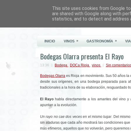
This site uses cookies from Google to 
Este Vino Me Gusta
are shared with Google along with per
statistics, and to detect and address 
Vinos y más cosas
»
»
INICIO
VINOS
GASTRONOMÍA
VI
Bodegas Olarra presenta El Rayo
13:36
Bodega
,
DOCa Rioja
,
vinos
Sin comentario
Bodegas Olarra
es Rioja en movimiento. Sus 50 años la c
desde sus orígenes, en una bodega preparada para afr
tradicionales a la hora de su elaboración, resguardado t
El Rayo
habla directamente a los amantes del vino y 
apuntan a la evolución.
Un rayo no cae dos veces en el mismo lugar
. Del mismo
sin ataduras que cada año mostrará las condiciones que h
más efímeros, aquellos que no volverán, pero queremos