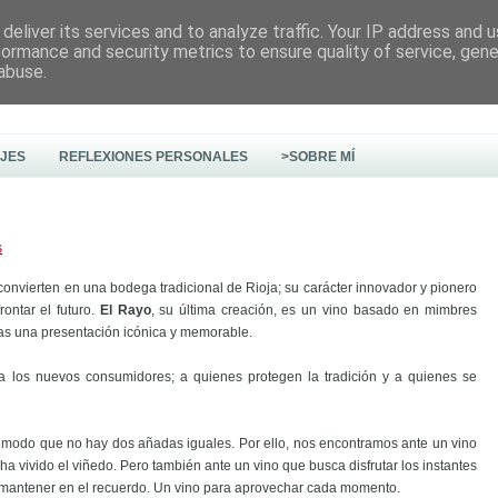
deliver its services and to analyze traffic. Your IP address and 
formance and security metrics to ensure quality of service, gen
abuse.
AJES
REFLEXIONES PERSONALES
>SOBRE MÍ
s
onvierten en una bodega tradicional de Rioja; su carácter innovador y pionero
ontar el futuro.
El Rayo
, su última creación, es un vino basado en mimbres
ras una presentación icónica y memorable.
a los nuevos consumidores; a quienes protegen la tradición y a quienes se
 modo que no hay dos añadas iguales. Por ello, nos encontramos ante un vino
a vivido el viñedo. Pero también ante un vino que busca disfrutar los instantes
 mantener en el recuerdo. Un vino para aprovechar cada momento.