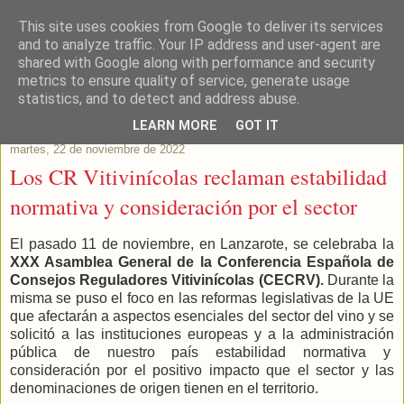
This site uses cookies from Google to deliver its services
Este Vino Me Gusta
and to analyze traffic. Your IP address and user-agent are
shared with Google along with performance and security
metrics to ensure quality of service, generate usage
Vinos y más cosas
statistics, and to detect and address abuse.
LEARN MORE
GOT IT
martes, 22 de noviembre de 2022
Los CR Vitivinícolas reclaman estabilidad
normativa y consideración por el sector
El pasado 11 de noviembre, en Lanzarote, se celebraba la
XXX Asamblea General de la Conferencia Española de
Consejos Reguladores Vitivinícolas (CECRV).
Durante la
misma se puso el foco en las reformas legislativas de la UE
que afectarán a aspectos esenciales del sector del vino y se
solicitó a las instituciones europeas y a la administración
pública de nuestro país estabilidad normativa y
consideración por el positivo impacto que el sector y las
denominaciones de origen tienen en el territorio.