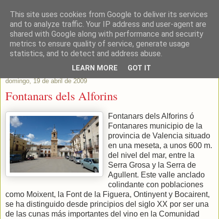
This site uses cookies from Google to deliver its services
Este Vino Me Gusta
and to analyze traffic. Your IP address and user-agent are
shared with Google along with performance and security
metrics to ensure quality of service, generate usage
Vinos y más cosas
statistics, and to detect and address abuse.
LEARN MORE
GOT IT
domingo, 19 de abril de 2009
Fontanars dels Alforins
Fontanars dels Alforins ó
Fontanares municipio de la
provincia de Valencia situado
en una meseta, a unos 600 m.
del nivel del mar, entre la
Serra Grosa y la Serra de
Agullent. Este valle anclado
colindante con poblaciones
como Moixent, la Font de la Figuera, Ontinyent y Bocairent,
se ha distinguido desde principios del siglo XX por ser una
de las cunas más importantes del vino en la Comunidad