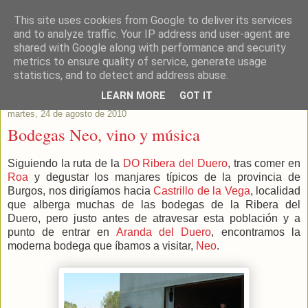
This site uses cookies from Google to deliver its services
Este Vino Me Gusta
and to analyze traffic. Your IP address and user-agent are
shared with Google along with performance and security
metrics to ensure quality of service, generate usage
Vinos y más cosas
statistics, and to detect and address abuse.
LEARN MORE
GOT IT
martes, 24 de agosto de 2010
Bodegas Neo, vino y música
Siguiendo la ruta de la
DO Ribera del Duero
, tras comer en
Roa
y degustar los manjares típicos de la provincia de
Burgos, nos dirigíamos hacia
Castrillo de la Vega
, localidad
que alberga muchas de las bodegas de la Ribera del
Duero, pero justo antes de atravesar esta población y a
punto de entrar en
Aranda del Duero
, encontramos la
moderna bodega que íbamos a visitar,
Neo
.