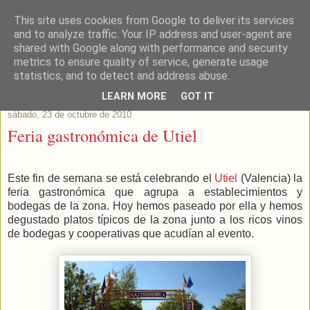
This site uses cookies from Google to deliver its services
Este Vino Me Gusta
and to analyze traffic. Your IP address and user-agent are
shared with Google along with performance and security
metrics to ensure quality of service, generate usage
Vinos y más cosas
statistics, and to detect and address abuse.
LEARN MORE
GOT IT
sábado, 23 de octubre de 2010
Feria gastronómica de Utiel
Este fin de semana se está celebrando el
Utiel
(Valencia) la
feria gastronómica que agrupa a establecimientos y
bodegas de la zona. Hoy hemos paseado por ella y hemos
degustado platos típicos de la zona junto a los ricos vinos
de bodegas y cooperativas que acudían al evento.