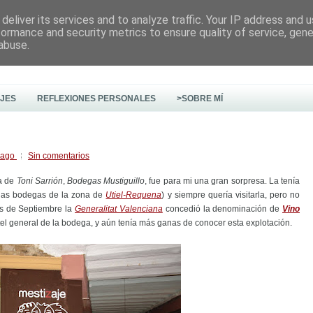
deliver its services and to analyze traffic. Your IP address and 
formance and security metrics to ensure quality of service, gen
abuse.
AJES
REFLEXIONES PERSONALES
>SOBRE MÍ
Pago
Sin comentarios
ga de
Toni Sarrión
,
Bodegas Mustiguillo
, fue para mi una gran sorpresa. La tenía
 las bodegas de la zona de
Utiel-Requena
) y siempre quería visitarla, pero no
s de Septiembre la
Generalitat Valenciana
concedió la denominación de
Vino
rtel general de la bodega, y aún tenía más ganas de conocer esta explotación.