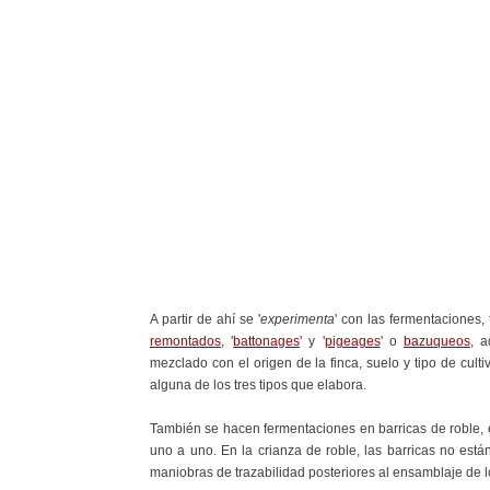
A partir de ahí se '
experimenta
' con las fermentaciones,
remontados
, '
battonages
' y '
pigeages
' o
bazuqueos
, a
mezclado con el origen de la finca, suelo y tipo de cult
alguna de los tres tipos que elabora.
También se hacen fermentaciones en barricas de roble, e
uno a uno. En la crianza de roble, las barricas no est
maniobras de trazabilidad posteriores al ensamblaje de l