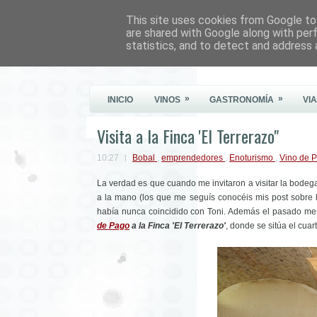
This site uses cookies from Google to 
Este Vino Me Gusta
are shared with Google along with per
statistics, and to detect and address 
Vinos y más cosas
»
»
INICIO
VINOS
GASTRONOMÍA
VI
Visita a la Finca 'El Terrerazo"
10:27
Bobal
,
emprendedores
,
Enoturismo
,
Vino de 
La verdad es que cuando me invitaron a visitar la bode
a la mano (los que me seguís conocéis mis post sobre
había nunca coincidido con Toni. Además el pasado me
de Pago
a la Finca 'El Terrerazo'
, donde se sitúa el cua