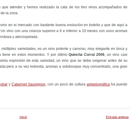
tos que atender y hemos realizado la cata de los tres vinos acompañados de
 de la zona.
 vino en el mercado con bastante buena evolución en botella y que de aquí a
Un vino con una crianza superior a 6 e inferior a 10 meses con unos aromas
rránea y aterciopelada.
e múltiples variedades, es un vino potente y carnoso, muy elegante en boca y
ga tiene en estos momentos. Y por último
Quincha Corral 2006
, un vino casi
xima expresión de esta variedad, un vino que se debe oxigenar antes de su
ada pero a su vez redonda, aromas a sotobosque muy concentrado, una gran
obal
y
Cabernet Sauvignon
, con un poco de cultura
ampelográfica
ha puesto
Inicio
Entrada antigua