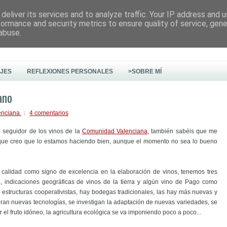
deliver its services and to analyze traffic. Your IP address and 
formance and security metrics to ensure quality of service, gen
abuse.
AJES
REFLEXIONES PERSONALES
>SOBRE MÍ
ano
enciana
4 comentarios
seguidor de los vinos de la
Comunidad Valenciana
, también sabéis que me
orque creo que lo estamos haciendo bien, aunque el momento no sea lo bueno
calidad como signo de excelencia en la elaboración de vinos, tenemos tres
indicaciones geográficas de vinos de la tierra y algún vino de Pago como
structuras cooperativistas, hay bodegas tradicionales, las hay más nuevas y
oran nuevas tecnologías, se investigan la adaptación de nuevas variedades, se
 el fruto idóneo, la agricultura ecológica se va imponiendo poco a poco...