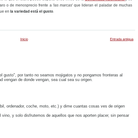
aro o de menosprecio frente a '
las marcas
' que lideran el paladar de muchas
que en
la variedad está el gusto
.
Inicio
Entrada antigua
á el gusto", por tanto no seamos mojigatos y no pongamos fronteras al
d vengan de donde vengan, sea cual sea su origen.
mobil, ordenador, coche, moto, etc.) y dime cuantas cosas ves de origen
vino, y solo disfrutemos de aquellos que nos aporten placer, sin pensar