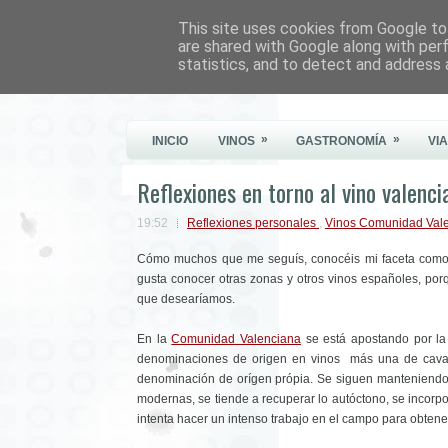
This site uses cookies from Google to 
Este Vino Me Gusta
are shared with Google along with per
statistics, and to detect and address 
Vinos y más cosas
»
»
INICIO
VINOS
GASTRONOMÍA
VI
Reflexiones en torno al vino valenci
19:52
Reflexiones personales
,
Vinos Comunidad Val
Cómo muchos que me seguís, conocéis mi faceta como 
gusta conocer otras zonas y otros vinos españoles, p
que desearíamos.
En la
Comunidad Valenciana
se está apostando por la 
denominaciones de origen en vinos más una de cava, 
denominación de orígen própia. Se siguen manteniendo e
modernas, se tiende a recuperar lo autóctono, se incorp
intenta hacer un intenso trabajo en el campo para obtener