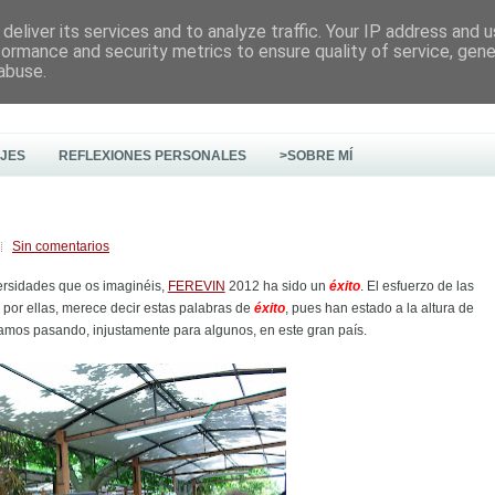
deliver its services and to analyze traffic. Your IP address and 
formance and security metrics to ensure quality of service, gen
abuse.
AJES
REFLEXIONES PERSONALES
>SOBRE MÍ
Sin comentarios
dversidades que os imaginéis,
FEREVIN
2012 ha sido un
éxito
. El esfuerzo de las
o por ellas, merece decir estas palabras de
éxito
, pues han estado a la altura de
tamos pasando, injustamente para algunos, en este gran país.