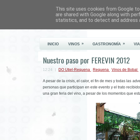
This site uses cookies from Google to 
Este Vino Me Gusta
are shared with Google along with per
statistics, and to detect and address 
Vinos y más cosas
»
»
INICIO
VINOS
GASTRONOMÍA
VI
Nuestro paso por FEREVIN 2012
12:24
DO Utiel-Requena
,
Requena
,
Vinos de Bobal
A pesar de la crisis, el calor, el fin de mes y todas las a
personas que participan en este evento y el trato recibid
una gran feria del vino, a pesar de los momentos que es