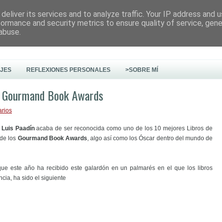
deliver its services and to analyze traffic. Your IP address and 
formance and security metrics to ensure quality of service, gen
abuse.
AJES
REFLEXIONES PERSONALES
>SOBRE MÍ
la Gourmand Book Awards
arios
e
Luis Paadín
acaba de ser reconocida como uno de los 10 mejores Libros de
 de los
Gourmand Book Awards
, algo así como los Óscar dentro del mundo de
que este año ha recibido este galardón en un palmarés en el que los libros
cia, ha sido el siguiente