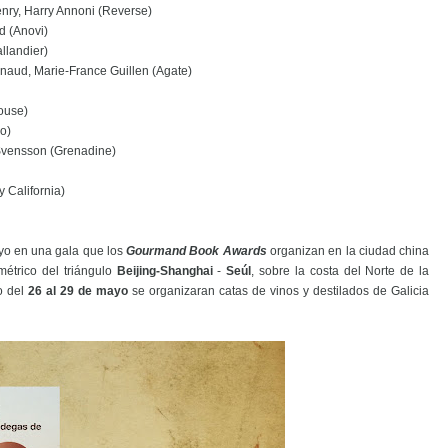
enry, Harry Annoni (Reverse)
d (Anovi)
llandier)
naud, Marie-France Guillen (Agate)
ouse)
o)
 Svensson (Grenadine)
y California)
yo en una gala que los
Gourmand Book Awards
organizan en la ciudad china
étrico del triángulo
Beijing-Shanghai
-
Seúl
, sobre la costa del Norte de la
o del
26 al 29 de mayo
se organizaran catas de vinos y destilados de Galicia