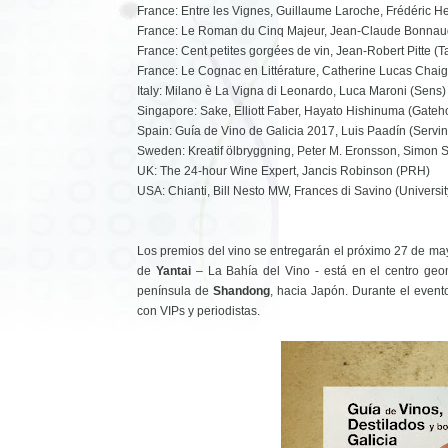
France: Entre les Vignes, Guillaume Laroche, Frédéric H
France: Le Roman du Cinq Majeur, Jean-Claude Bonnau
France: Cent petites gorgées de vin, Jean-Robert Pitte (Ta
France: Le Cognac en Littérature, Catherine Lucas Chaig
Italy: Milano è La Vigna di Leonardo, Luca Maroni (Sens)
Singapore: Sake, Elliott Faber, Hayato Hishinuma (Gateh
Spain: Guía de Vino de Galicia 2017, Luis Paadín (Servin
Sweden: Kreatif ölbryggning, Peter M. Eronsson, Simon
UK: The 24-hour Wine Expert, Jancis Robinson (PRH)
USA: Chianti, Bill Nesto MW, Frances di Savino (Universit
Los premios del vino se entregarán el próximo 27 de ma
de
Yantai
– La Bahía del Vino - está en el centro geom
península de
Shandong
, hacia Japón. Durante el event
con VIPs y periodistas.