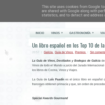
This site uses cookies from Google to 
Este Vino Me Gusta
are shared with Google along with per
statistics, and to detect and address 
Vinos y más cosas
»
»
INICIO
VINOS
GASTRONOMÍA
VI
Un libro español en los Top 10 de 
20:57
Galicia
,
Guía de Vinos
,
Premios
Sin coment
La Guía de Vinos, Destilados y Bodegas de Galicia
d
Vinos de todo el Mundo a juicio del Jurado Internacional
los libros de Cocina, Vinos y Viajes.
La Guía de
Luís Paadín
es el único libro en español 
franceses obtienen primacía y que, sin orden de preceden
Special Awards Gourmand