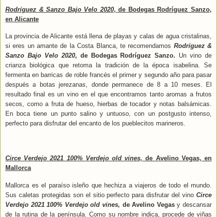
Rodríguez & Sanzo Bajo Velo 2020
, de Bodegas Rodríguez Sanzo,
en Alicante
La provincia de Alicante está llena de playas y calas de agua cristalinas,
si eres un amante de la Costa Blanca, te recomendamos
Rodríguez &
Sanzo Bajo Velo 2020
, de Bodegas Rodríguez Sanzo.
Un vino de
crianza biológica que retoma la tradición de la época isabelina. Se
fermenta en barricas de roble francés el primer y segundo año para pasar
después a botas jerezanas, donde permanece de 8 a 10 meses. El
resultado final es un vino en el que encontramos tanto aromas a frutos
secos, como a fruta de hueso, hierbas de tocador y notas balsámicas.
En boca tiene un punto salino y untuoso, con un postgusto intenso,
perfecto para disfrutar del encanto de los pueblecitos marineros.
Circe Verdejo 2021 100% Verdejo old vines,
de Avelino Vegas, en
Mallorca
Mallorca es el paraíso isleño que hechiza a viajeros de todo el mundo.
Sus caletas protegidas son el sitio perfecto para disfrutar del vino
Circe
Verdejo 2021 100% Verdejo old vines,
de Avelino Vegas
y descansar
de la rutina de la península.
Como su nombre indica, procede de viñas