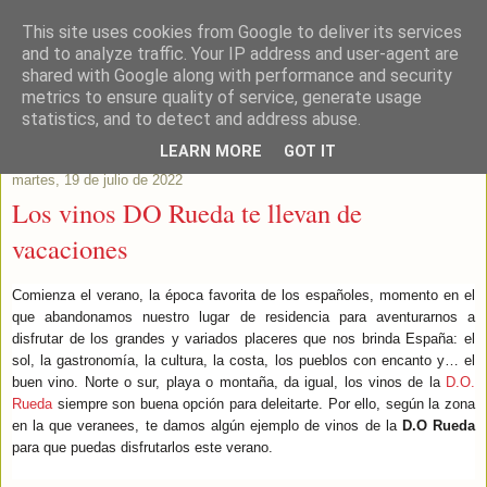
This site uses cookies from Google to deliver its services
Este Vino Me Gusta
and to analyze traffic. Your IP address and user-agent are
shared with Google along with performance and security
metrics to ensure quality of service, generate usage
Vinos y más cosas
statistics, and to detect and address abuse.
LEARN MORE
GOT IT
martes, 19 de julio de 2022
Los vinos DO Rueda te llevan de
vacaciones
Comienza el verano, la época favorita de los españoles, momento en el
que abandonamos nuestro lugar de residencia para aventurarnos a
disfrutar de los grandes y variados placeres que nos brinda España: el
sol, la gastronomía, la cultura, la costa, los pueblos con encanto y… el
buen vino. Norte o sur, playa o montaña, da igual, los vinos de la
D.O.
Rueda
siempre son buena opción para deleitarte. Por ello, según la zona
en la que veranees, te damos algún ejemplo de vinos de la
D.O Rueda
para que puedas disfrutarlos
este verano.