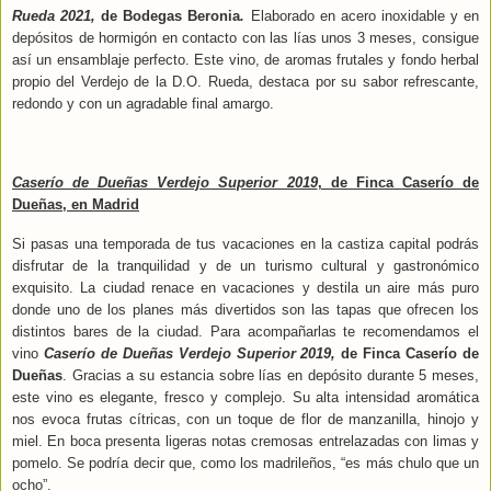
Rueda 2021,
de Bodegas Beronia
.
Elaborado en acero inoxidable y en
depósitos de hormigón en contacto con las lías unos 3 meses, consigue
así un ensamblaje perfecto. Este vino, de aromas frutales y fondo herbal
propio del Verdejo de la D.O. Rueda, destaca por su sabor refrescante,
redondo y con un agradable final amargo.
Caserío de Dueñas Verdejo Superior 2019
, de Finca Caserío de
Dueñas, en Madrid
Si pasas una temporada de tus vacaciones en la castiza capital podrás
disfrutar de la tranquilidad y de un turismo cultural y gastronómico
exquisito. La ciudad renace en vacaciones y destila un aire más puro
donde uno de los planes más divertidos son las tapas que ofrecen los
distintos bares de la ciudad. Para acompañarlas te recomendamos el
vino
Caserío de Dueñas Verdejo Superior 2019,
de Finca Caserío de
Dueñas
. Gracias a su estancia sobre lías en depósito durante 5 meses,
este vino es elegante, fresco y complejo. Su alta intensidad aromática
nos evoca frutas cítricas, con un toque de flor de manzanilla, hinojo y
miel. En boca presenta ligeras notas cremosas entrelazadas con limas y
pomelo. Se podría decir que, como los madrileños, “es más chulo que un
ocho”.