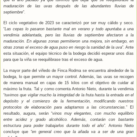
maduración de las uvas después de las abundantes lluvias de
septiembre
”.
El ciclo vegetativo de 2023 se caracterizó por ser muy cálido y seco.
“
Las cepas lo pasaron bastante mal en verano y todo apuntaba a una
vendimia adelantada, pero las lluvias de septiembre afectaron a la
maduración. En algunas zonas permitieron una mejora, sin embargo, en
otras zonas el exceso de agua puso en riesgo la sanidad de la uva
”. Ante
esta situación, el equipo técnico de la bodega decidió esperar unos días
para que la viña se reequilibrase tras el exceso de agua.
La mayor parte del viñedo de Finca Rodma se encuentra alrededor de la
bodega, lo que permite un mayor control. Además, las uvas se recogen
de manera manual en cajas de 15 kilos con el objetivo de cuidar al
máximo la fruta. Tal y como comenta Antonio Nieto, durante la vendimia
“
tuvimos que vigilar mucho la integridad de la fruta hasta la entrada en el
depósito y el comienzo de la fermentación, modificando nuestros
protocolos de elaboración para adaptarnos a las circunstancias.
” El
resultado, augura, serán “
vinos muy elegantes, con mucho equilibrio
entre acidez y grado alcohólico. Además, contarán con bastante
estructura para poder trabajarlos durante todo el año”.
Antonio Nieto
concluye que
“en general creo que la añada va a ser de una gran