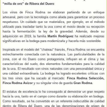
“milla de oro” de Ribera del Duero
Los vinos de Finca Rodma se elaboran partiendo de un enfoque
artesanal, pero con la tecnología como aliada para garantizar un proceso
respetuoso. Un cuidado que se materializa, por ejemplo, en el método
utilizado para trasladar tanto la uva como el mosto desde su recepción
hasta la fermentación: la ley de la gravedad. Además, desde su
adquisición en 2019, la familia
Martín Rodríguez
ha realizado mejoras
significativas en la bodega para modernizarla y hacerla más sostenible.
Inspirada en el modelo del "chateau" francés, Finca Rodma se encuentra
estrechamente conectada con la naturaleza. Las particularidades de la
zona, con el río Duero como protagonista, influyen en el clima y las
características del suelo, dos elementos fundamentales para la calidad
de la uva. El resultado son
vinos naturales con una personalidad única y
una calidad extraordinaria. La bodega ha logrado excelentes críticas con
los tres vinos que ha sacado al mercado:
Finca Rodma Selección,
Finca Rodma Avizor
y su singular vino de guarda
Gran Rodma
.
El
estatus de excelencia lo ha conseguido al demostrar un gran respeto
hacia la uva, tanto en el campo como durante su elaboración en bodega.
Como resultado, se ha convertido en un referente indiscutible de calidad
dentro de Ribera del Duero, una de las denominaciones de origen
de