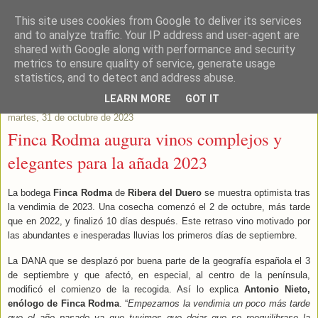
This site uses cookies from Google to deliver its services
Este Vino Me Gusta
and to analyze traffic. Your IP address and user-agent are
shared with Google along with performance and security
metrics to ensure quality of service, generate usage
Vinos y más cosas
statistics, and to detect and address abuse.
LEARN MORE
GOT IT
martes, 31 de octubre de 2023
Finca Rodma augura vinos complejos y
elegantes para la añada 2023
La bodega
Finca Rodma
de
Ribera del Duero
se muestra optimista tras
la vendimia de 2023. Una cosecha comenzó el 2 de octubre, más tarde
que en 2022, y finalizó 10 días después. Este retraso vino motivado por
las abundantes e inesperadas lluvias los primeros días de septiembre.
La DANA que se desplazó por buena parte de la geografía española el 3
de septiembre y que afectó, en especial, al centro de la península,
modificó el comienzo de la recogida. Así lo explica
Antonio Nieto,
enólogo de Finca Rodma
. “
Empezamos la vendimia un poco más tarde
que el año pasado ya que tuvimos que dejar que se reequilibrase la