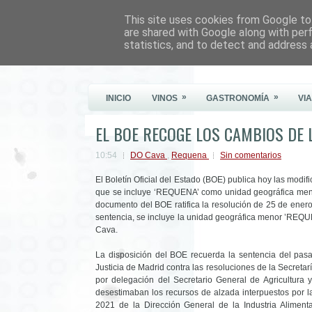
This site uses cookies from Google to 
Este Vino Me Gusta
are shared with Google along with per
statistics, and to detect and address 
Vinos y más cosas
»
»
INICIO
VINOS
GASTRONOMÍA
VI
EL BOE RECOGE LOS CAMBIOS DE 
10:54
DO Cava
,
Requena
Sin comentarios
El
Boletín Oficial del Estado (BOE) publica hoy las modi
que se incluye ‘REQUENA’ como unidad geográfica menor,
documento del BOE ratifica la resolución de 25 de enero
sentencia, se incluye la unidad geográfica menor ’REQU
Cava.
La disposición del BOE recuerda la sentencia del pas
Justicia de Madrid contra las resoluciones de la Secretar
por delegación del Secretario General de Agricultura
desestimaban los recursos de alzada interpuestos por
2021 de la Dirección General de la Industria Aliment