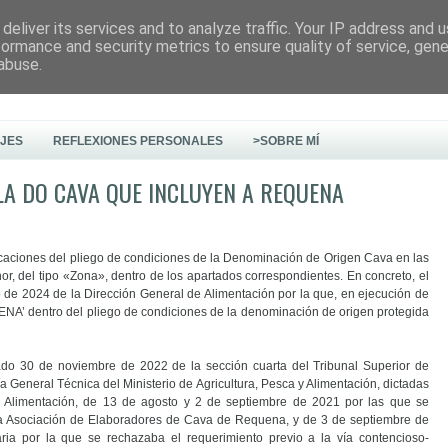
deliver its services and to analyze traffic. Your IP address and 
formance and security metrics to ensure quality of service, gen
abuse.
AJES
REFLEXIONES PERSONALES
>SOBRE MÍ
LA DO CAVA QUE INCLUYEN A REQUENA
ficaciones del pliego de condiciones de la Denominación de Origen Cava en las
 del tipo «Zona», dentro de los apartados correspondientes. En concreto, el
 de 2024 de la Dirección General de Alimentación por la que, en ejecución de
ENA’ dentro del pliego de condiciones de la denominación de origen protegida
ado 30 de noviembre de 2022 de la sección cuarta del Tribunal Superior de
ía General Técnica del Ministerio de Agricultura, Pesca y Alimentación, dictadas
 y Alimentación, de 13 de agosto y 2 de septiembre de 2021 por las que se
 la Asociación de Elaboradores de Cava de Requena, y de 3 de septiembre de
aria por la que se rechazaba el requerimiento previo a la vía contencioso-