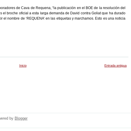
boradores de Cava de Requena, “la publicación en el BOE de la resolución del
es el broche oficial a esta larga demanda de David contra Goliat que ha durado
lucir el nombre de ‘REQUENA’ en las etiquetas y marchamos. Esto es una noticia
Inicio
Entrada antigua
wered by
Blogger