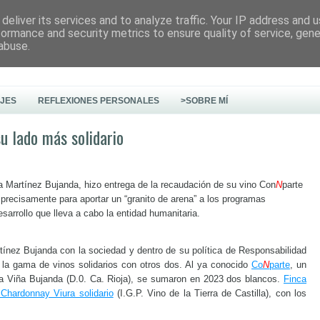
deliver its services and to analyze traffic. Your IP address and 
formance and security metrics to ensure quality of service, gen
abuse.
AJES
REFLEXIONES PERSONALES
>SOBRE MÍ
u lado más solidario
ia Martínez Bujanda, hizo entrega de la recaudación de su vino Con
N
parte
precisamente para aportar un “granito de arena” a los programas
sarrollo que lleva a cabo la entidad humanitaria.
ínez Bujanda con la sociedad y dentro de su política de Responsabilidad
 la gama de vinos solidarios con otros dos. Al ya conocido
Co
N
parte
, un
ga Viña Bujanda (D.0. Ca. Rioja), se sumaron en 2023 dos blancos.
Finca
s Chardonnay Viura solidario
(I.G.P. Vino de la Tierra de Castilla), con los