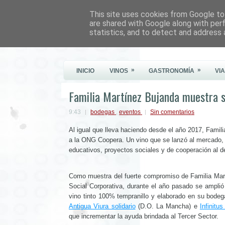
This site uses cookies from Google to 
Este Vino Me Gusta
are shared with Google along with per
statistics, and to detect and address 
Vinos y más cosas
»
»
INICIO
VINOS
GASTRONOMÍA
VI
Familia Martínez Bujanda muestra s
9:43
bodegas
,
eventos
Sin comentarios
Al igual que lleva haciendo desde el año 2017, Famil
a la ONG Coopera. Un vino que se lanzó al mercado, 
educativos, proyectos sociales y de cooperación al de
Como muestra del fuerte compromiso de Familia Mart
Social Corporativa, durante el año pasado se amplió
vino tinto 100% tempranillo y elaborado en su bode
Antigua Viura solidario
(D.O. La Mancha) e
Infinitu
que incrementar la ayuda brindada al Tercer Sector.