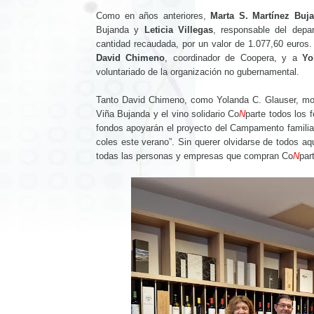
Como en años anteriores,
Marta S. Martínez Buj
Bujanda y
Leticia Villegas
, responsable del depa
cantidad recaudada, por un valor de 1.077,60 euros. 
David Chimeno
, coordinador de Coopera, y a
Yo
voluntariado de la organización no gubernamental.
Tanto David Chimeno, como Yolanda C. Glauser, mos
Viña Bujanda y el vino solidario Co
N
parte todos los 
fondos apoyarán el proyecto del Campamento familiar
coles este verano”. Sin querer olvidarse de todos a
todas las personas y empresas que compran Co
N
par