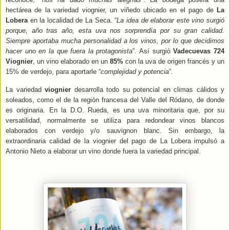
hectárea de la variedad viognier, un viñedo ubicado en el pago de
La
Lobera
en la localidad de La Seca. “
La idea de elaborar este vino surgió
porque, año tras año, esta uva nos sorprendía por su gran calidad.
Siempre aportaba mucha personalidad a los vinos, por lo que decidimos
hacer uno en la que fuera la protagonista
”. Así surgió
Vadecuevas 724
Viognier
, un vino elaborado en un
85%
con la uva de origen francés y un
15% de verdejo, para aportarle “
complejidad y potencia
”.
La variedad
viognier
desarrolla todo su potencial en climas cálidos y
soleados, como el de la región francesa del Valle del Ródano, de donde
es originaria. En la D.O. Rueda, es una uva minoritaria que, por su
versatilidad, normalmente se utiliza para redondear vinos blancos
elaborados con verdejo y/o sauvignon blanc. Sin embargo, la
extraordinaria calidad de la viognier del pago de La Lobera impulsó a
Antonio Nieto a elaborar un vino donde fuera la variedad principal.