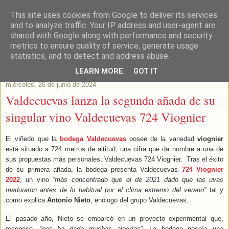
This site uses cookies from Google to deliver its services
Este Vino Me Gusta
and to analyze traffic. Your IP address and user-agent are
shared with Google along with performance and security
metrics to ensure quality of service, generate usage
Vinos y más cosas
statistics, and to detect and address abuse.
LEARN MORE
GOT IT
miércoles, 26 de junio de 2024
Valdecuevas lanza la segunda añada de su
singular vino Valdecuevas 724 Viognier
El viñedo que la
bodega Valdecuevas
posee de la variedad
viognier
está situado a 724 metros de altitud, una cifra que da nombre a una de
sus propuestas más personales, Valdecuevas 724 Viognier. Tras el éxito
de su primera añada, la bodega presenta Valdecuevas
724 Viognier
2022
, un vino
“más concentrado que el de 2021 dado que las uvas
maduraron antes de lo habitual por el clima extremo del verano”
tal y
como explica
Antonio Nieto
, enólogo del grupo Valdecuevas.
El pasado año, Nieto se embarcó en un proyecto experimental que,
reconoce, “
nos ha dado muchas alegrías
”. La bodega poseía una