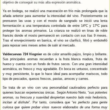
objetivo de conseguir su más alta expresión aromática.
Ya en bodega, se realizó una maceración en frío más prolongada que la
añada anterior para aumentar la intensidad del vino. Posteriormente se
prensaron las uvas y con el mosto de sangrado se inició una lenta
fermentación a una temperatura controlada de entre 14ºC y 17ºC para
proteger los aromas primarios. La crianza se realizó en tinas de roble
francés donde el mosto permaneció en contacto con sus lías 9 meses.
Tras el envejecimiento en barrica, el vino se clarificó, filtró y embotelló
para reposar seis meses antes de salir al mercado.
Valdecuevas 724
Viognier
es de color amarillo pajizo, limpio y brillante.
Sus principales aromas recuerdan a la fruta blanca madura, fruta de
hueso y cuenta con un fondo de frutos secos. Con una gran intensidad
aromática, es fresco y muy agradable. En boca es untuoso, concentrado
y muy persistente, lo que lo hace ideal para acompañar mariscos, todo
tipo de pescados, quesos frescos, pastas, arroces y carnes.
Se trata de un vino con una personalidad cautivadora perfecto para
quienes buscan experiencias únicas. Según Antonio Nieto, “
sus potentes
aromas, su frescura y suavidad despiertan nuestro lado más hedonista,
incitan al disfrute
”. Por tanto, considera que “
es
perfecto para gente
curiosa que quiere probar vinos nuevos elaborados de una forma muy