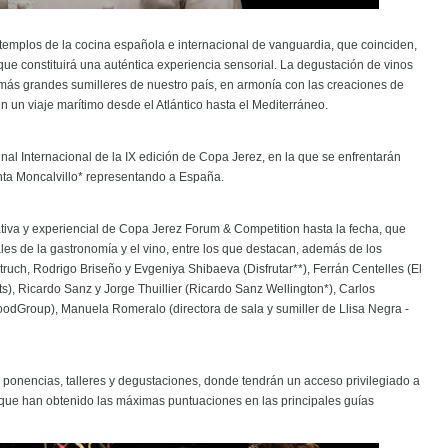
emplos de la cocina española e internacional de vanguardia, que coinciden,
y que constituirá una auténtica experiencia sensorial. La degustación de vinos
más grandes sumilleres de nuestro país, en armonía con las creaciones de
en un viaje marítimo desde el Atlántico hasta el Mediterráneo.
nal Internacional de la IX edición de Copa Jerez, en la que se enfrentarán
nta Moncalvillo* representando a España.
pativa y experiencial de Copa Jerez Forum & Competition hasta la fecha, que
es de la gastronomía y el vino, entre los que destacan, además de los
h, Rodrigo Briseño y Evgeniya Shibaeva (Disfrutar**), Ferrán Centelles (El
s), Ricardo Sanz y Jorge Thuillier (Ricardo Sanz Wellington*), Carlos
oodGroup), Manuela Romeralo (directora de sala y sumiller de Llisa Negra -
 ponencias, talleres y degustaciones, donde tendrán un acceso privilegiado a
y que han obtenido las máximas puntuaciones en las principales guías