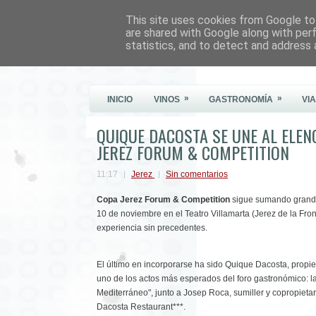
This site uses cookies from Google to 
Este Vino Me Gusta
are shared with Google along with per
statistics, and to detect and address 
Vinos y más cosas
»
»
INICIO
VINOS
GASTRONOMÍA
VI
QUIQUE DACOSTA SE UNE AL ELEN
JEREZ FORUM & COMPETITION
11:17
Jerez
Sin comentarios
Copa Jerez Forum & Competition
sigue sumando grandes
10 de noviembre en el Teatro Villamarta (Jerez de la Fr
experiencia sin precedentes.
El último en incorporarse ha sido Quique Dacosta, propie
uno de los actos más esperados del foro gastronómico: l
Mediterráneo", junto a Josep Roca, sumiller y copropieta
Dacosta Restaurant***.