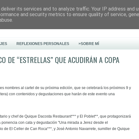
deliver its services and to analyze traffic. Your IP address and 
formance and security metrics to ensure quality of service, gen
abuse.
AJES
REFLEXIONES PERSONALES
>SOBRE MÍ
CO DE “ESTRELLAS” QUE ACUDIRÁN A COPA
 nombres al cartel de su próxima edición, que se celebrará los próximos 9 y
ontera) con contenidos y degustaciones que harán de este evento una
tario y chef de Quique Dacosta Restaurant*** y El Poblet**, que protagonizará
a ponencia con cata y degustación "Una mirada a Jerez desde el
rio de El Celler de Can Roca***, y José Antonio Navarrete, sumiller de Quique