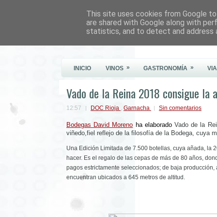
This site uses cookies from Google to 
Este Vino Me Gusta
are shared with Google along with per
statistics, and to detect and address 
Vinos y más cosas
»
»
INICIO
VINOS
GASTRONOMÍA
VI
Vado de la Reina 2018 consigue la a
12:57
DOC Rioja
,
Garnacha
Sin comentarios
Bodegas David Moreno
 ha elaborado 
Vado de la Rei
viñedo,fiel reflejo de la filosofía de la Bodega, cuya
Una Edición Limitada de 7.500 botellas, cuya añada, la 20
hacer. Es el regalo de las cepas de más de 80 años, don
pagos estrictamente seleccionados; de baja producción, 
encuentran ubicados a 645 metros de altitud.