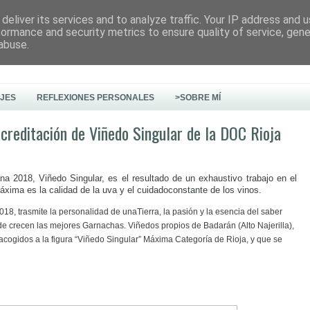
deliver its services and to analyze traffic. Your IP address and 
formance and security metrics to ensure quality of service, gen
abuse.
AJES
REFLEXIONES PERSONALES
>SOBRE MÍ
creditación de Viñedo Singular de la DOC Rioja
na 2018, Viñedo Singular, es el resultado de un exhaustivo trabajo en el
 máxima es la calidad de la uva y el cuidadoconstante de los vinos.
18, trasmite la personalidad de unaTierra, la pasión y la esencia del saber
de crecen las mejores Garnachas. Viñedos propios de Badarán (Alto Najerilla),
acogidos a la figura “Viñedo Singular” Máxima Categoría de Rioja, y que se