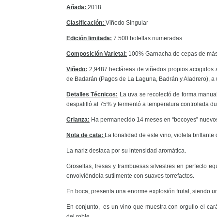
Añada:
2018
Clasificación:
Viñedo Singular
Edición limitada:
7.500 botellas numeradas
Composición Varietal:
100% Garnacha de cepas de más
Viñedo:
2,9487 hectáreas de viñedos propios acogidos a 
de Badarán (Pagos de La Laguna, Badrán y Aladrero), a 
Detalles Técnicos:
La uva se recolectó de forma manual
despalilló al 75% y fermentó a temperatura controlada dur
Crianza:
Ha permanecido 14 meses en “bocoyes” nuevos 
Nota de cata:
La tonalidad de este vino, violeta brillant
La nariz destaca por su intensidad aromática.
Grosellas, fresas y frambuesas silvestres en perfecto eq
envolviéndola sutilmente con suaves torrefactos.
En boca, presenta una enorme explosión frutal, siendo un
En conjunto, es un vino que muestra con orgullo el carác
del roble.