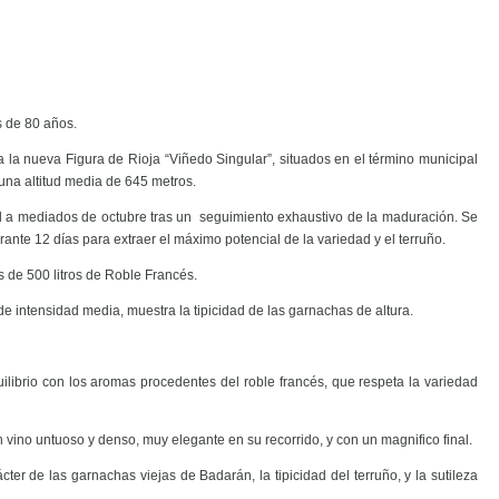
 de 80 años.
la nueva Figura de Rioja “Viñedo Singular”, situados en el término municipal
una altitud media de 645 metros.
 a mediados de octubre tras un seguimiento exhaustivo de la maduración. Se
ante 12 días para extraer el máximo potencial de la variedad y el terruño.
de 500 litros de Roble Francés.
e de intensidad media, muestra la tipicidad de las garnachas de altura.
uilibrio con los aromas procedentes del roble francés, que respeta la variedad
 vino untuoso y denso, muy elegante en su recorrido, y con un magnifico final.
ter de las garnachas viejas de Badarán, la tipicidad del terruño, y la sutileza