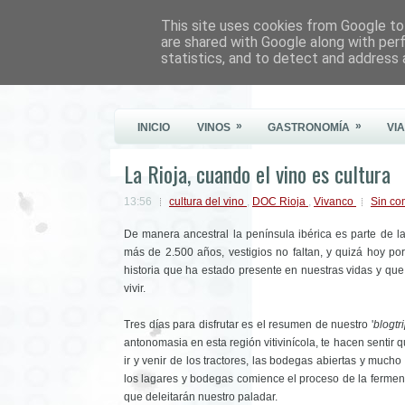
This site uses cookies from Google to 
Este Vino Me Gusta
are shared with Google along with per
statistics, and to detect and address 
Vinos y más cosas
»
»
INICIO
VINOS
GASTRONOMÍA
VI
La Rioja, cuando el vino es cultura
13:56
cultura del vino
,
DOC Rioja
,
Vivanco
Sin co
De manera ancestral la península ibérica es parte de la
más de 2.500 años, vestigios no faltan, y quizá hoy p
historia que ha estado presente en nuestras vidas y q
vivir.
Tres días para disfrutar es el resumen de nuestro '
blogtr
antonomasia en esta región vitivinícola, te hacen sentir qu
ir y venir de los tractores, las bodegas abiertas y mucho
los lagares y bodegas comience el proceso de la fermenta
que deleitarán nuestro paladar.