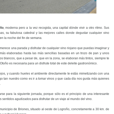
oño
, moderna pero a la vez recogida, una capital dónde vivir a otro ritmo. Sus
as, su fabulosa catedral y las mejores calles donde degustar cualquier vino
en la noche del fin de semana.
a, merece una parada y disfrutar de cualquier vino riojano que puedas imaginar y
más elaboradas hasta las más sencillas basadas en un trozo de pan y unos
os blancos, que a pesar de, que en la zona, se elaboran más tintos, siempre te
Otoño es necesaria para un disfrute total de este deleite gastronómico.
lejos, y cuando hueles el ambiente directamente te estás mimetizando con una
go tan nuestro como es ir a tomar vinos y que cada día nos gusta más quienes
.
se para la siguiente jornada, porque sólo es el principio de una interesante
os sentidos agudizados para disfrutar de un viaje al mundo del vino.
 municipio de Briones, situado al oeste de Logroño, concretamente a 30 km. de