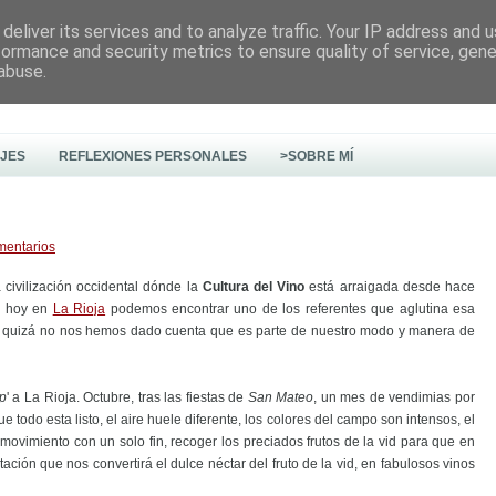
deliver its services and to analyze traffic. Your IP address and 
formance and security metrics to ensure quality of service, gen
abuse.
AJES
REFLEXIONES PERSONALES
>SOBRE MÍ
mentarios
 civilización occidental dónde la
Cultura del Vino
está arraigada desde hace
or hoy en
La Rioja
podemos encontrar uno de los referentes que aglutina esa
ue quizá no nos hemos dado cuenta que es parte de nuestro modo y manera de
ip
' a La Rioja. Octubre, tras las fiestas de
San Mateo
, un mes de vendimias por
e todo esta listo, el aire huele diferente, los colores del campo son intensos, el
 movimiento con un solo fin, recoger los preciados frutos de la vid para que en
ción que nos convertirá el dulce néctar del fruto de la vid, en fabulosos vinos