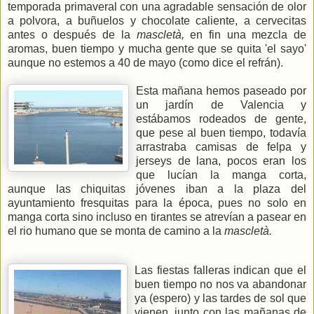
temporada primaveral con una agradable sensación de olor
a polvora, a buñuelos y chocolate caliente, a cervecitas
antes o después de la
mascletà,
en fin una mezcla de
aromas, buen tiempo y mucha gente que se quita 'el sayo'
aunque no estemos a 40 de mayo (como dice el refrán).
Esta mañana hemos paseado por
un jardín de Valencia y
estábamos rodeados de gente,
que pese al buen tiempo, todavía
arrastraba camisas de felpa y
jerseys de lana, pocos eran los
que lucían la manga corta,
aunque las chiquitas jóvenes iban a la plaza del
ayuntamiento fresquitas para la época, pues no solo en
manga corta sino incluso en tirantes se atrevían a pasear en
el rio humano que se monta de camino a la
mascletà.
Las fiestas falleras indican que el
buen tiempo no nos va abandonar
ya (espero) y las tardes de sol que
vienen, junto con las mañanas de