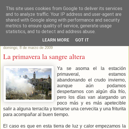
This site uses cookies from Google to deliver its services
Este Vino Me Gusta
and to analyze traffic. Your IP address and user-agent are
shared with Google along with performance and security
metrics to ensure quality of service, generate usage
Vinos y más cosas
statistics, and to detect and address abuse.
LEARN MORE
GOT IT
domingo, 8 de marzo de 2009
La primavera la sangre altera
Ya se asoma el la estación
primaveral, estamos
abandonando el crudo invierno,
aunque aún podamos
despertarnos con algún día frío,
pero los días van alargando un
poco más y es más apetecible
salir a alguna terracita y tomarse una cervecita y una friturita
para acompañar al buen tiempo.
El caso es que en esta tierra de luz y calor empezamos la