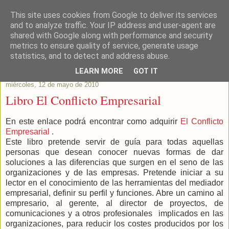
This site uses cookies from Google to deliver its services
Este Vino Me Gusta
and to analyze traffic. Your IP address and user-agent are
shared with Google along with performance and security
metrics to ensure quality of service, generate usage
Vinos y más cosas
statistics, and to detect and address abuse.
LEARN MORE
GOT IT
miércoles, 12 de mayo de 2010
Libro El Conflicto Empresarial
En este enlace podrá encontrar como adquirir
El Conflicto
Empresarial
.
Este libro pretende servir de guía para todas aquellas
personas que desean conocer nuevas formas de dar
soluciones a las diferencias que surgen en el seno de las
organizaciones y de las empresas. Pretende iniciar a su
lector en el conocimiento de las herramientas del mediador
empresarial, definir su perfil y funciones. Abre un camino al
empresario, al gerente, al director de proyectos, de
comunicaciones y a otros profesionales implicados en las
organizaciones, para reducir los costes producidos por los