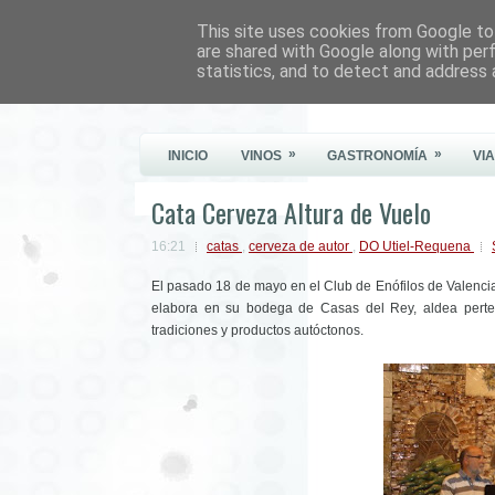
This site uses cookies from Google to 
Este Vino Me Gusta
are shared with Google along with per
statistics, and to detect and address 
Vinos y más cosas
»
»
INICIO
VINOS
GASTRONOMÍA
VI
Cata Cerveza Altura de Vuelo
16:21
catas
,
cerveza de autor
,
DO Utiel-Requena
El pasado 18 de mayo en el Club de Enófilos de Valenci
elabora en su bodega de Casas del Rey, aldea perten
tradiciones y productos autóctonos.