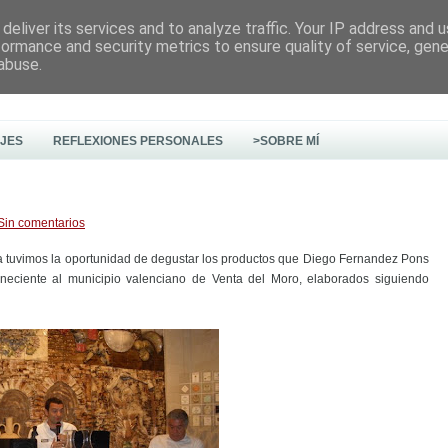
deliver its services and to analyze traffic. Your IP address and 
formance and security metrics to ensure quality of service, gen
abuse.
AJES
REFLEXIONES PERSONALES
>SOBRE MÍ
Sin comentarios
a tuvimos la oportunidad de degustar los productos que Diego Fernandez Pons
eciente al municipio valenciano de Venta del Moro, elaborados siguiendo